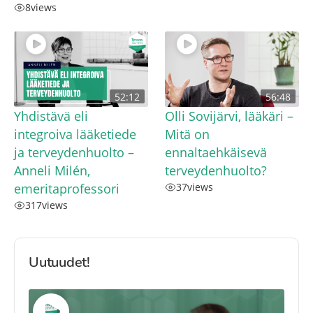
8
views
52:12
56:48
Yhdistävä eli
Olli Sovijärvi, lääkäri –
integroiva lääketiede
Mitä on
ja terveydenhuolto –
ennaltaehkäisevä
Anneli Milén,
terveydenhuolto?
emeritaprofessori
37
views
317
views
Uutuudet!