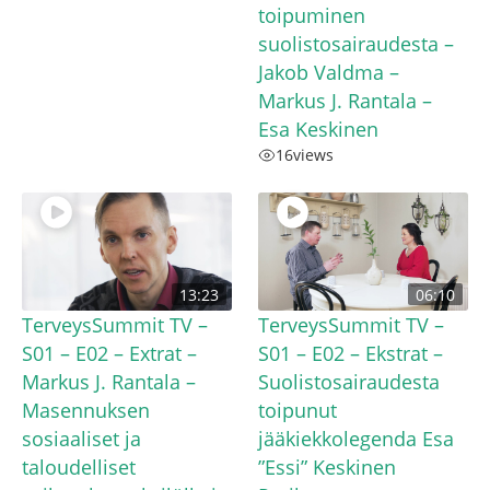
toipuminen
suolistosairaudesta –
Jakob Valdma –
Markus J. Rantala –
Esa Keskinen
16
views
13:23
06:10
TerveysSummit TV –
TerveysSummit TV –
S01 – E02 – Extrat –
S01 – E02 – Ekstrat –
Markus J. Rantala –
Suolistosairaudesta
Masennuksen
toipunut
sosiaaliset ja
jääkiekkolegenda Esa
taloudelliset
”Essi” Keskinen