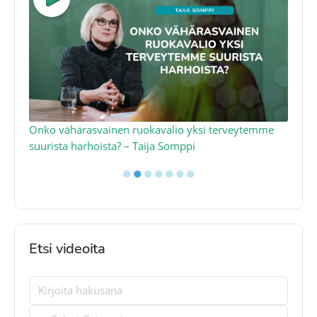
a
Onko vähärasvainen ruokavalio yksi terveytemme
Ko
suurista harhoista? – Taija Somppi
tod
●
●
●
●
●
●
●
Etsi videoita