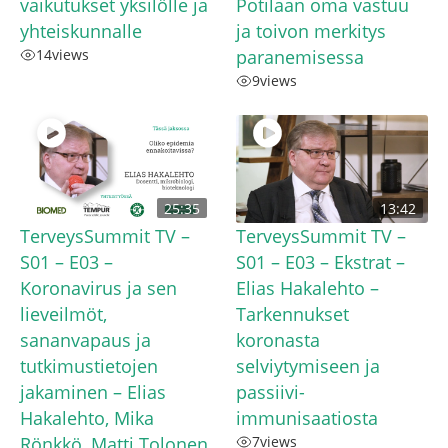
vaikutukset yksilölle ja
Potilaan oma vastuu
yhteiskunnalle
ja toivon merkitys
14
views
paranemisessa
9
views
25:35
13:42
TerveysSummit TV –
TerveysSummit TV –
S01 – E03 –
S01 – E03 – Ekstrat –
Koronavirus ja sen
Elias Hakalehto – ​
lieveilmöt,
Tarkennukset
sananvapaus ja
koronasta
tutkimustietojen
selviytymiseen ja
jakaminen – Elias
passiivi-
Hakalehto, Mika
immunisaatiosta
Rönkkö, Matti Tolonen
7
views