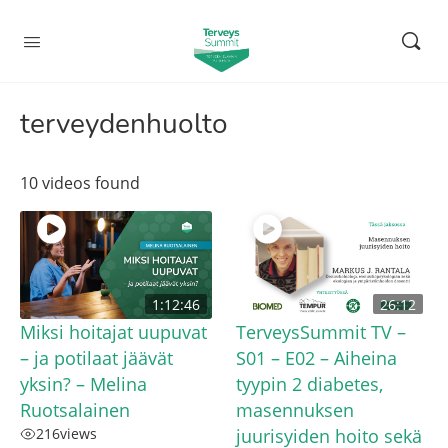
terveydenhuolto
10 videos found
1:12:46
26:12
Miksi hoitajat uupuvat
TerveysSummit TV –
– ja potilaat jäävät
S01 – E02 – Aiheina
yksin? – Melina
tyypin 2 diabetes,
Ruotsalainen
masennuksen
216
views
juurisyiden hoito sekä