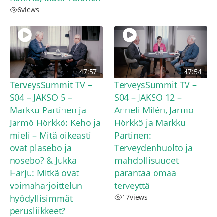
6
views
47:57
47:54
TerveysSummit TV –
TerveysSummit TV –
S04 – JAKSO 5 –
S04 – JAKSO 12 –
Markku Partinen ja
Anneli Milén, Jarmo
Jarmö Hörkkö: Keho ja
Hörkkö ja Markku
mieli – Mitä oikeasti
Partinen:
ovat plasebo ja
Terveydenhuolto ja
nosebo? & Jukka
mahdollisuudet
Harju: Mitkä ovat
parantaa omaa
voimaharjoittelun
terveyttä
hyödyllisimmät
17
views
perusliikkeet?