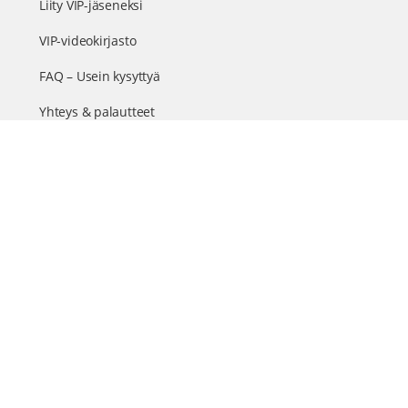
Liity VIP-jäseneksi
VIP-videokirjasto
FAQ – Usein kysyttyä
Yhteys & palautteet
Tiimi
Suomen suurin terveystapahtuma netissä
© 2026 - TerveysSummit | Biomed Oy
Menu
Tietosuojaseloste
Tilausehdot
Items