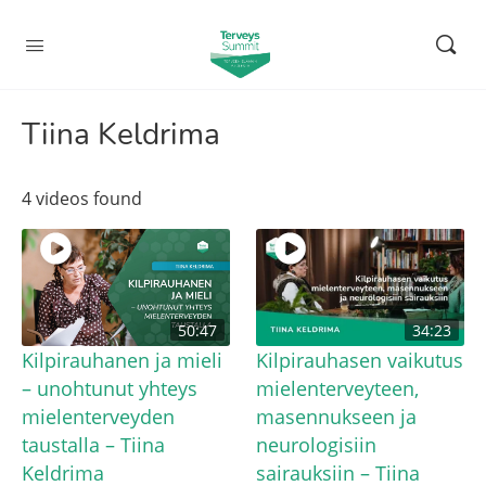
Tiina Keldrima
4 videos found
50:47
34:23
Kilpirauhanen ja mieli
Kilpirauhasen vaikutus
– unohtunut yhteys
mielenterveyteen,
mielenterveyden
masennukseen ja
taustalla – Tiina
neurologisiin
Keldrima
sairauksiin – Tiina