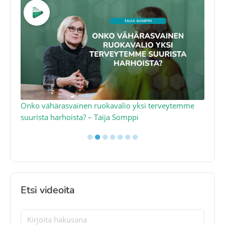
a
Onko vähärasvainen ruokavalio yksi terveytemme
Ko
suurista harhoista? – Taija Somppi
tod
●
●
●
●
●
●
●
Etsi videoita