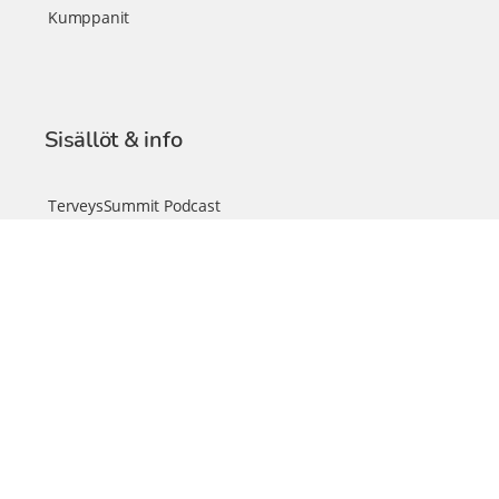
Kumppanit
Sisällöt & info
TerveysSummit Podcast
Blogi – Artikkelit
Liity VIP-jäseneksi
VIP-videokirjasto
FAQ – Usein kysyttyä
Yhteys & palautteet
Tiimi