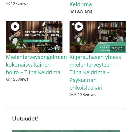
125
views
Keldrima
183
views
42:16
36:02
Mielenterveysongelmien
Kilpirauhasen yhteys
kokonaisvaltainen
mielenterveyteen –
hoito – Tiina Keldrima
Tiina Keldrima –
155
views
Psykiatrian
erikoislääkäri
5 133
views
Uutuudet!