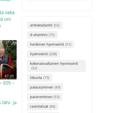
ta sekä
vä uni
ä
antioksidantit
(55)
d-vitamiini
(75)
henkinen hyvinvointi
(51)
hyvinvointi
(208)
kokonaisvaltainen hyvinvointi
(52)
47:20
liikunta
(75)
– E05 –
palautuminen
(89)
paraneminen
(53)
lähi- ja
ravintolisät
(86)