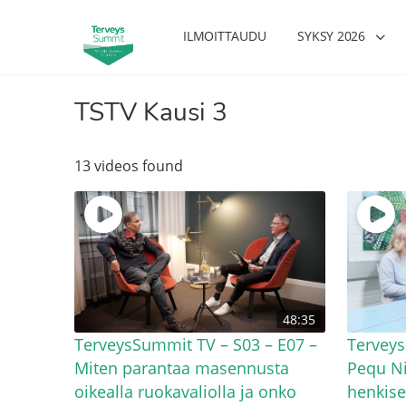
ILMOITTAUDU
SYKSY 2026
TSTV Kausi 3
13 videos found
48:35
TerveysSummit TV – S03 – E07 –
Terveys
Miten parantaa masennusta
Pequ Ni
oikealla ruokavaliolla ja onko
henkise