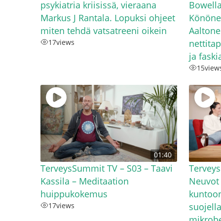
psykiatria kriisissä, vieraana
Bowella
Markus J Rantala. Lopuksi ohjeet
Könönen
miten tehdä vatsatreeni oikein
Aaltone
17
views
nettita
ja faski
15
view
01:40
TerveysSummit TV – S03 – Taavi
Terveys
Kassila – Meditaation
Neuvot 
huippukokemus
kuntoon
17
views
suojell
mikrobe