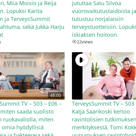
n, Miia Moisio ja Reija
jututtaa Satu Silvoa
. Lopuksi Karita
vuorovaikutustaidoista j
n ja TerveysSummit
tutustuu norjalaisiin
pahtuma, sekä Jukka Harju
terveystuotteisiin. Lopuks
at
iskiaksen hoitoon.
s
22
views
48:00
Summit TV – S03 – E06 –
TerveysSummit TV – S03 
miten saada suolisto
Katja Saarikoski kertoo
 ruokavaliolla, miten
ravintolisien tutkimukse
a omia hyödyllisiä
merkityksestä, Tomi Kok
ja ja bakteereja sekä
uupumuksen ravintohoid