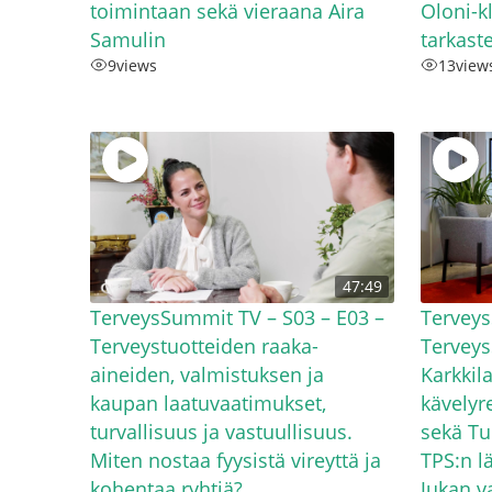
toimintaan sekä vieraana Aira
Oloni-kl
Samulin
tarkast
9
views
13
view
47:49
TerveysSummit TV – S03 – E03 –
Terveys
Terveystuotteiden raaka-
Tervey
aineiden, valmistuksen ja
Karkkil
kaupan laatuvaatimukset,
kävelyr
turvallisuus ja vastuullisuus.
sekä Tu
Miten nostaa fyysistä vireyttä ja
TPS:n l
kohentaa ryhtiä?
Jukan v