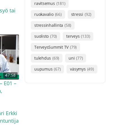
ravitsemus
(181)
syö tai
ruokavalio
(66)
stressi
(92)
stressinhallinta
(58)
suolisto
(70)
terveys
(133)
TerveysSummit TV
(79)
tulehdus
(69)
uni
(77)
uupumus
(67)
väsymys
(49)
47:58
– E01 –
,
ri Erkki
ntuntija