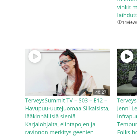
vinkit 
laihdut
14
view
48:27
TerveysSummit TV – S03 – E12 –
Terveys
Havupuu-uutejuomaa Siikaisista,
Jenni L
lääkinnällisiä sieniä
infrapu
Karjalohjalta, elintapojen ja
Tempuri
ravinnon merkitys geenien
Folks h