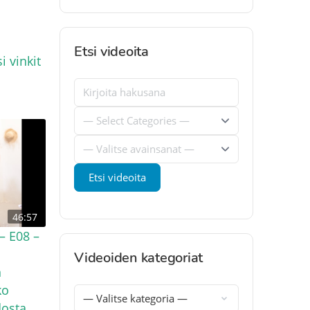
a
Etsi videoita
i vinkit
46:57
– E08 –
Videoiden kategoriat
n
ko
osta,