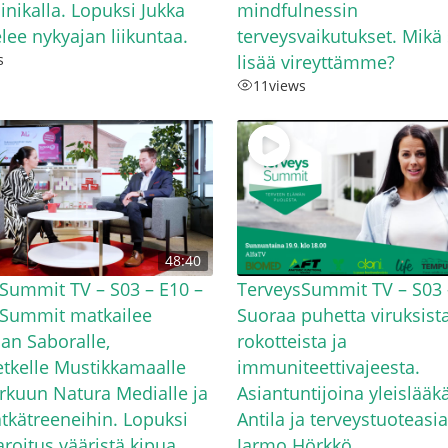
inikalla. Lopuksi Jukka
mindfulnessin
elee nykyajan liikuntaa.
terveysvaikutukset. Mikä 
s
lisää vireyttämme?
11
views
48:40
Summit TV – S03 – E10 –
TerveysSummit TV – S03 
sSummit matkailee
Suoraa puhetta viruksista
aan Saboralle,
rokotteista ja
etkelle Mustikkamaalle
immuniteettivajeesta.
rkuun Natura Medialle ja
Asiantuntijoina yleislääkä
ätkätreeneihin. Lopuksi
Antila ja terveystuoteasia
aroitus vääristä kipua
Jarmo Hörkkö