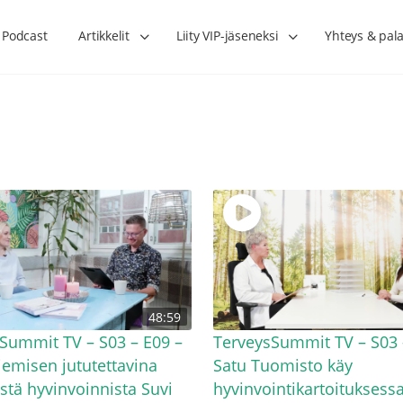
Podcast
Artikkelit
Liity VIP-jäseneksi
Yhteys & pala
Lihasharjoittelu on naisen tärkein
Verisuonet priimakun
48:59
hormonihoito – Kaisa Jaakkola
tuet verenkiertoa ruu
Hanna Voutilainen
Summit TV – S03 – E09 –
TerveysSummit TV – S03 
emisen jututettavina
Satu Tuomisto käy
stä hyvinvoinnista Suvi
hyvinvointikartoituksessa