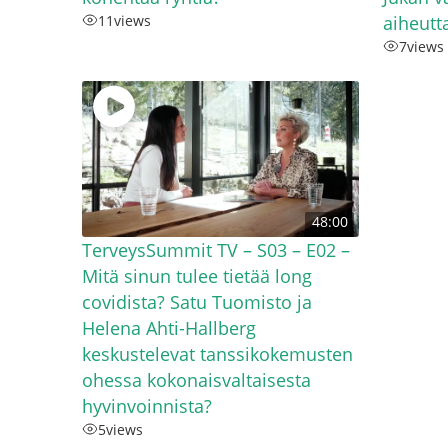
11
views
aiheutta
7
views
48:00
TerveysSummit TV – S03 – E02 –
Mitä sinun tulee tietää long
covidista? Satu Tuomisto ja
Helena Ahti-Hallberg
keskustelevat tanssikokemusten
ohessa kokonaisvaltaisesta
hyvinvoinnista?
5
views