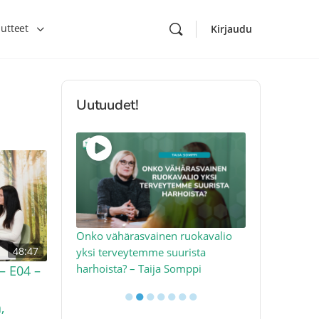
utteet
Kirjaudu
Uutuudet!
toon – näin
Onko vähärasvainen ruokavalio
Kolesteroli 
48:47
an voimalla –
yksi terveytemme suurista
sydäntervey
harhoista? – Taija Somppi
tekijää – Jo
– E04 –
●
●
●
●
●
●
●
,