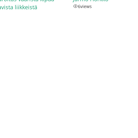
vista liikkeistä
6
views