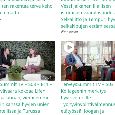
miten rakentaa terve keho
Vessi Jalkanen liiallisen
telematta
istumisen vaarallisuudes
s
Selkäliitto ja Tempur: hy
selkäkipujen estämisess
11
views
48:01
Summit TV – S03 – E11 –
TerveysSummit TV – S03 
evävaara kokoaa Lifen
Kollageenin merkitys
nasaunan, vierailemme
hyvinvoinnille.
n kanssa hyvien unien
Työhyvinvointivalmennus 
otellissa ja Turussa
etätyössä. Joogan ja