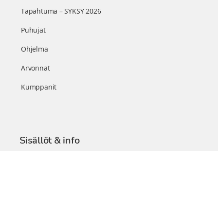
Tapahtuma – SYKSY 2026
Puhujat
Ohjelma
Arvonnat
Kumppanit
Sisällöt & info
TerveysSummit Podcast
Blogi – Artikkelit
Liity VIP-jäseneksi