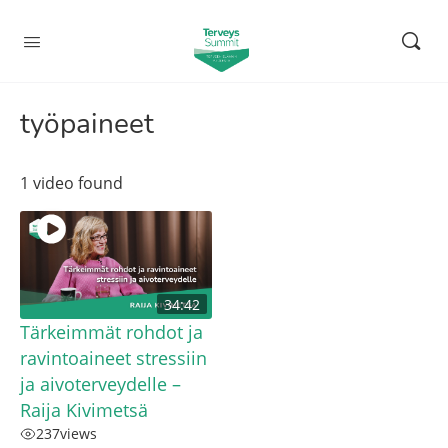
työpaineet
1 video found
34:42
Tärkeimmät rohdot ja
ravintoaineet stressiin
ja aivoterveydelle –
Raija Kivimetsä
237
views