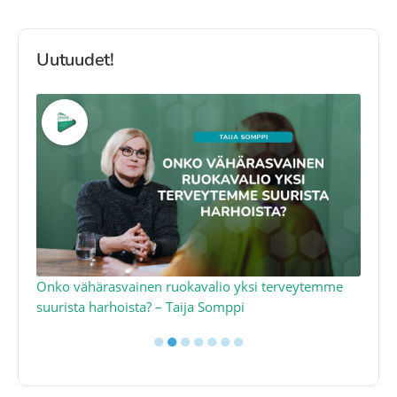
Uutuudet!
a
Onko vähärasvainen ruokavalio yksi terveytemme
Ko
suurista harhoista? – Taija Somppi
tod
●
●
●
●
●
●
●