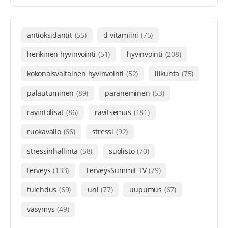
antioksidantit
(55)
d-vitamiini
(75)
henkinen hyvinvointi
(51)
hyvinvointi
(208)
kokonaisvaltainen hyvinvointi
(52)
liikunta
(75)
palautuminen
(89)
paraneminen
(53)
ravintolisät
(86)
ravitsemus
(181)
ruokavalio
(66)
stressi
(92)
stressinhallinta
(58)
suolisto
(70)
terveys
(133)
TerveysSummit TV
(79)
tulehdus
(69)
uni
(77)
uupumus
(67)
väsymys
(49)