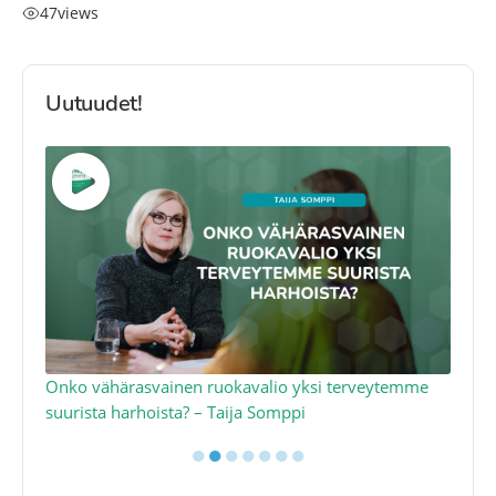
47
views
Uutuudet!
a
Onko vähärasvainen ruokavalio yksi terveytemme
Ko
suurista harhoista? – Taija Somppi
tod
●
●
●
●
●
●
●