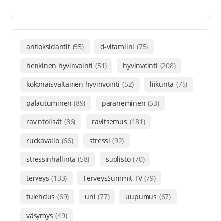
antioksidantit
(55)
d-vitamiini
(75)
henkinen hyvinvointi
(51)
hyvinvointi
(208)
kokonaisvaltainen hyvinvointi
(52)
liikunta
(75)
palautuminen
(89)
paraneminen
(53)
ravintolisät
(86)
ravitsemus
(181)
ruokavalio
(66)
stressi
(92)
stressinhallinta
(58)
suolisto
(70)
terveys
(133)
TerveysSummit TV
(79)
tulehdus
(69)
uni
(77)
uupumus
(67)
väsymys
(49)