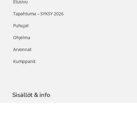
Etusivu
Tapahtuma – SYKSY 2026
Puhujat
Ohjelma
Arvonnat
Kumppanit
Sisällöt & info
TerveysSummit Podcast
Blogi – Artikkelit
Liity VIP-jäseneksi