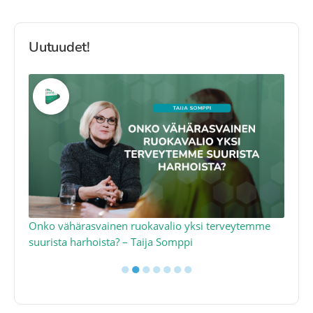
Uutuudet!
a
Onko vähärasvainen ruokavalio yksi terveytemme
Ko
suurista harhoista? – Taija Somppi
tod
●
●
●
●
●
●
●