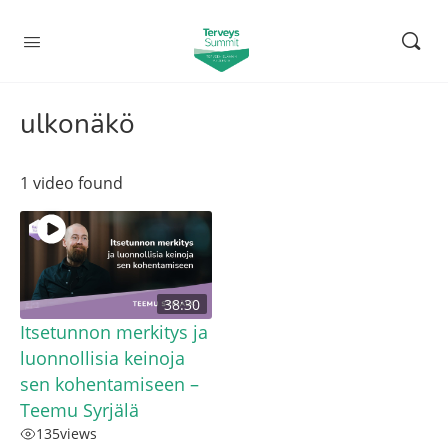
ulkonäkö
1 video found
38:30
Itsetunnon merkitys ja
luonnollisia keinoja
sen kohentamiseen –
Teemu Syrjälä
135
views