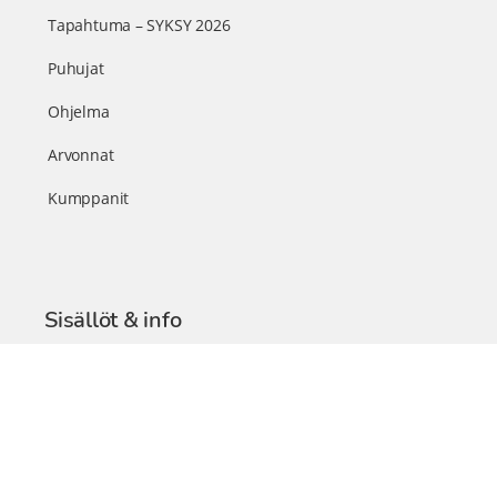
Tapahtuma – SYKSY 2026
Puhujat
Ohjelma
Arvonnat
Kumppanit
Sisällöt & info
TerveysSummit Podcast
Blogi – Artikkelit
Liity VIP-jäseneksi