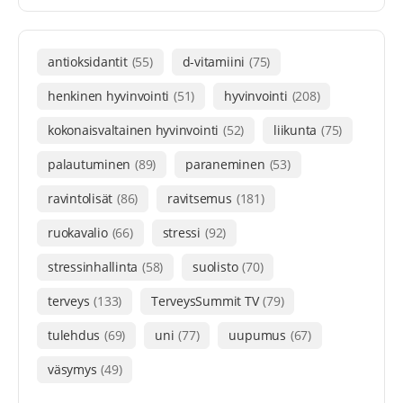
antioksidantit
(55)
d-vitamiini
(75)
henkinen hyvinvointi
(51)
hyvinvointi
(208)
kokonaisvaltainen hyvinvointi
(52)
liikunta
(75)
palautuminen
(89)
paraneminen
(53)
ravintolisät
(86)
ravitsemus
(181)
ruokavalio
(66)
stressi
(92)
stressinhallinta
(58)
suolisto
(70)
terveys
(133)
TerveysSummit TV
(79)
tulehdus
(69)
uni
(77)
uupumus
(67)
väsymys
(49)