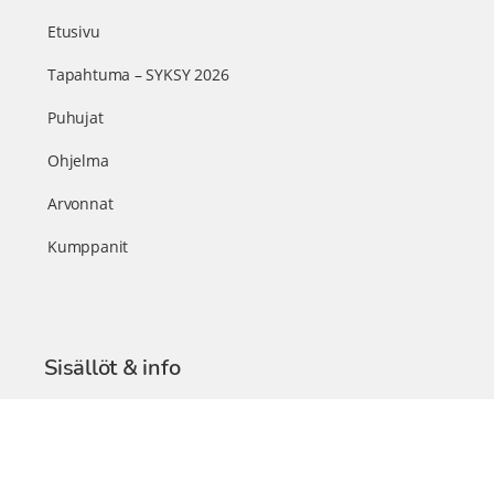
Etusivu
Tapahtuma – SYKSY 2026
Puhujat
Ohjelma
Arvonnat
Kumppanit
Sisällöt & info
TerveysSummit Podcast
Blogi – Artikkelit