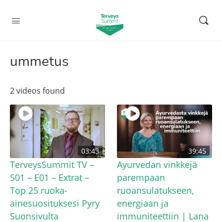
ummetus
2 videos found
03:43
39:45
TerveysSummit TV –
Ayurvedan vinkkejä
S01 – E01 – Extrat –
parempaan
Top 25 ruoka-
ruoansulatukseen,
ainesuosituksesi Pyry
energiaan ja
Suonsivulta
immuniteettiin | Lana