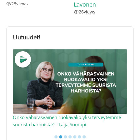
23
views
Lavonen
26
views
Uutuudet!
a
Onko vähärasvainen ruokavalio yksi terveytemme
Ko
suurista harhoista? – Taija Somppi
tod
●
●
●
●
●
●
●