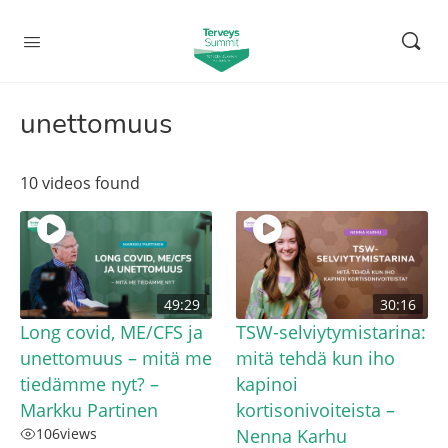
unettomuus
10 videos found
49:29
30:16
Long covid, ME/CFS ja
TSW-selviytymistarina:
unettomuus – mitä me
mitä tehdä kun iho
tiedämme nyt? –
kapinoi
Markku Partinen
kortisonivoiteista –
106
views
Nenna Karhu