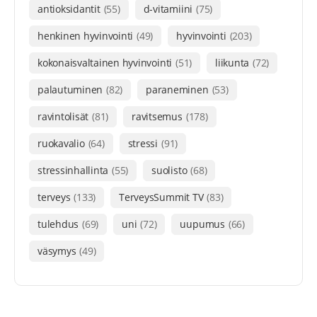
antioksidantit
(55)
d-vitamiini
(75)
henkinen hyvinvointi
(49)
hyvinvointi
(203)
kokonaisvaltainen hyvinvointi
(51)
liikunta
(72)
palautuminen
(82)
paraneminen
(53)
ravintolisät
(81)
ravitsemus
(178)
ruokavalio
(64)
stressi
(91)
stressinhallinta
(55)
suolisto
(68)
terveys
(133)
TerveysSummit TV
(83)
tulehdus
(69)
uni
(72)
uupumus
(66)
väsymys
(49)