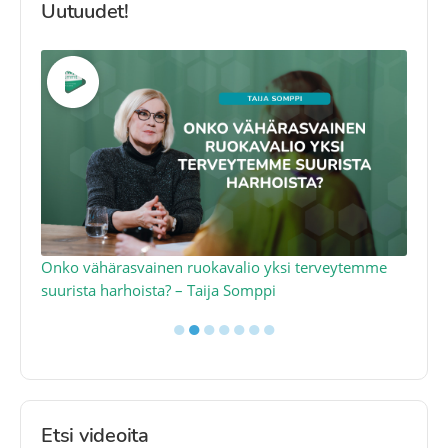
Uutuudet!
a
Onko vähärasvainen ruokavalio yksi terveytemme
Ko
suurista harhoista? – Taija Somppi
tod
●
●
●
●
●
●
●
Etsi videoita