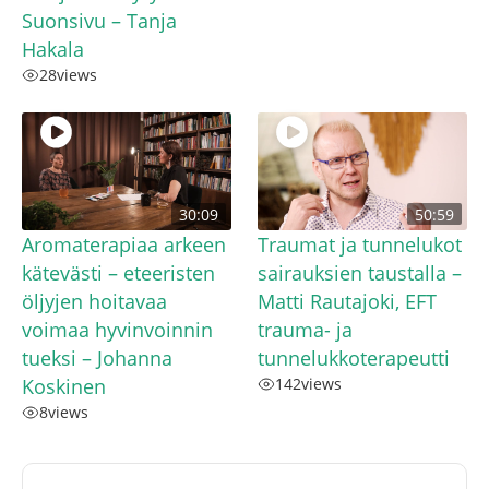
Suonsivu – Tanja
Hakala
28
views
30:09
50:59
Aromaterapiaa arkeen
Traumat ja tunnelukot
kätevästi – eteeristen
sairauksien taustalla –
öljyjen hoitavaa
Matti Rautajoki, EFT
voimaa hyvinvoinnin
trauma- ja
tueksi – Johanna
tunnelukkoterapeutti
Koskinen
142
views
8
views