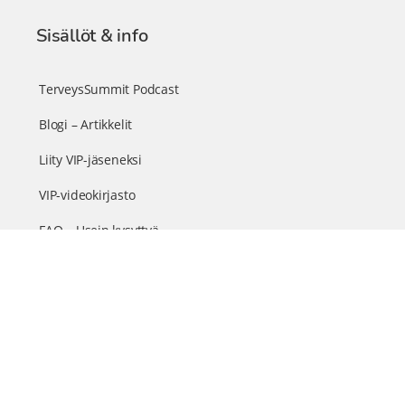
Sisällöt & info
TerveysSummit Podcast
Blogi – Artikkelit
Liity VIP-jäseneksi
VIP-videokirjasto
FAQ – Usein kysyttyä
Yhteys & palautteet
Tiimi