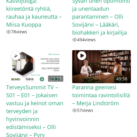
Kasvojooga:
Syvän unen optimointi
kiireetöntä ryhtiä,
ja unenlaadun
rauhaa ja kauneutta –
parantaminen – Olli
Miisa Kuoppa
Sovijärvi – Lääkäri,
78
views
biohakkeri ja kirjailija
494
views
23:37
49:58
TerveysSummit TV –
Paranna geeniesi
S01 – E01 – Jokaisen
toimintaa ravintolisillä
vastuu ja keinot oman
– Merja Lindström
terveyden ja
57
views
hyvinvoinnin
edistämiseksi – Olli
Sovijärvi – Pyry