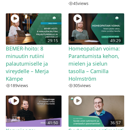
45
views
29:15
49:29
BEMER-hoito: 8
Homeopatian voima:
minuutin rutiini
Parantumista kehon,
palautumiselle ja
mielen ja sielun
vireydelle – Merja
tasolla – Camilla
Kämpe
Holmström
189
views
305
views
41:50
36:57