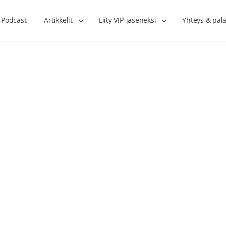
Podcast
Artikkelit
Liity VIP-jäseneksi
Yhteys & pala
Lihasharjoittelu on naisen tärkein
Verisuonet priimakun
hormonihoito – Kaisa Jaakkola
tuet verenkiertoa ruu
Hanna Voutilainen