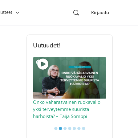
utteet
Kirjaudu
Uutuudet!
toon – näin
Onko vähärasvainen ruokavalio
Kolesteroli 
an voimalla –
yksi terveytemme suurista
sydäntervey
harhoista? – Taija Somppi
tekijää – Jo
●
●
●
●
●
●
●