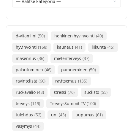
d-vitamiini
(50)
henkinen hyvinvointi
(40)
hyvinvointi
(168)
kauneus
(41)
liikunta
(45)
masennus
(36)
mielenterveys
(37)
palautuminen
(46)
paraneminen
(50)
ravintolisät
(60)
ravitsemus
(135)
ruokavalio
(48)
stressi
(76)
suolisto
(55)
terveys
(119)
TerveysSummit TV
(100)
tulehdus
(52)
uni
(43)
uupumus
(61)
väsymys
(44)