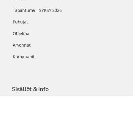
Tapahtuma – SYKSY 2026
Puhujat
Ohjelma
Arvonnat
Kumppanit
Sisällöt & info
TerveysSummit Podcast
Blogi – Artikkelit
Liity VIP-jäseneksi