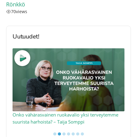
Rönkkö
70
views
Uutuudet!
a
Onko vähärasvainen ruokavalio yksi terveytemme
Ko
suurista harhoista? – Taija Somppi
tod
●
●
●
●
●
●
●