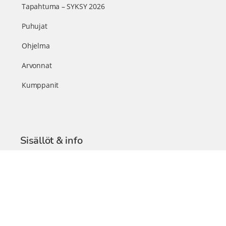
Tapahtuma – SYKSY 2026
Puhujat
Ohjelma
Arvonnat
Kumppanit
Sisällöt & info
TerveysSummit Podcast
Blogi – Artikkelit
Liity VIP-jäseneksi