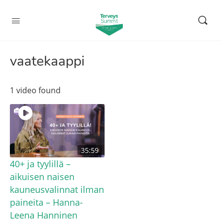
vaatekaappi
1 video found
35:59
40+ ja tyylillä –
aikuisen naisen
kauneusvalinnat ilman
paineita – Hanna-
Leena Hanninen