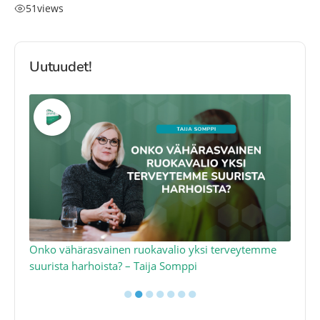
51
views
Uutuudet!
a
Onko vähärasvainen ruokavalio yksi terveytemme
Ko
suurista harhoista? – Taija Somppi
tod
●
●
●
●
●
●
●