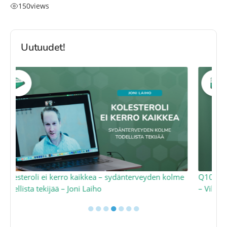
150
views
Uutuudet!
n kolme
Q10: Mitokondrioiden moottoriöljy ja energian avain
– Ville Pöntynen
●
●
●
●
●
●
●