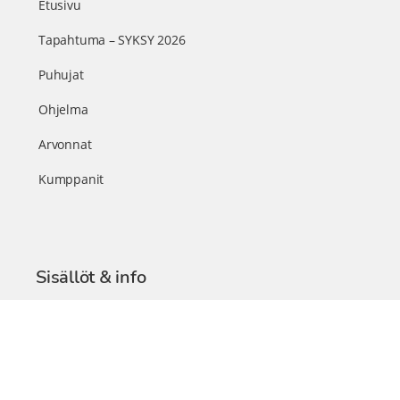
Etusivu
Tapahtuma – SYKSY 2026
Puhujat
Ohjelma
Arvonnat
Kumppanit
Sisällöt & info
TerveysSummit Podcast
Blogi – Artikkelit
Liity VIP-jäseneksi