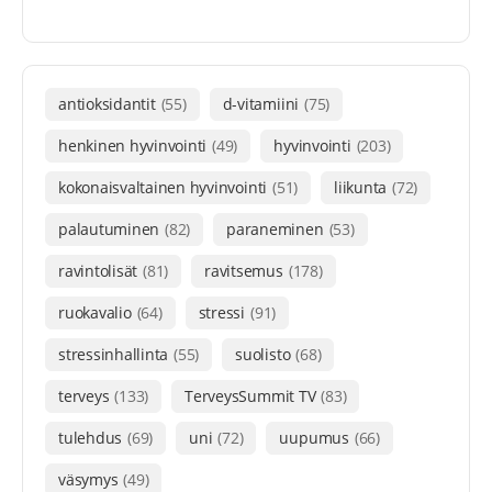
antioksidantit
(55)
d-vitamiini
(75)
henkinen hyvinvointi
(49)
hyvinvointi
(203)
kokonaisvaltainen hyvinvointi
(51)
liikunta
(72)
palautuminen
(82)
paraneminen
(53)
ravintolisät
(81)
ravitsemus
(178)
ruokavalio
(64)
stressi
(91)
stressinhallinta
(55)
suolisto
(68)
terveys
(133)
TerveysSummit TV
(83)
tulehdus
(69)
uni
(72)
uupumus
(66)
väsymys
(49)