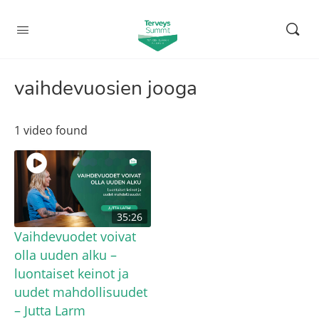
vaihdevuosien jooga
1 video found
35:26
Vaihdevuodet voivat
olla uuden alku –
luontaiset keinot ja
uudet mahdollisuudet
– Jutta Larm