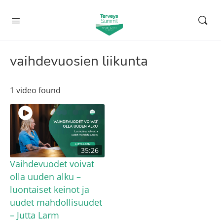
vaihdevuosien liikunta
1 video found
35:26
Vaihdevuodet voivat
olla uuden alku –
luontaiset keinot ja
uudet mahdollisuudet
– Jutta Larm