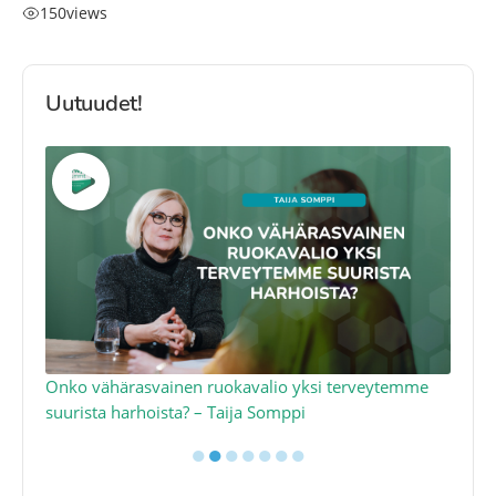
150
views
Uutuudet!
a
Onko vähärasvainen ruokavalio yksi terveytemme
Ko
suurista harhoista? – Taija Somppi
tod
●
●
●
●
●
●
●