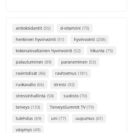
antioksidantit
(55)
d-vitamiini
(75)
henkinen hyvinvointi
(51)
hyvinvointi
(208)
kokonaisvaltainen hyvinvointi
(52)
liikunta
(75)
palautuminen
(89)
paraneminen
(53)
ravintolisät
(86)
ravitsemus
(181)
ruokavalio
(66)
stressi
(92)
stressinhallinta
(58)
suolisto
(70)
terveys
(133)
TerveysSummit TV
(79)
tulehdus
(69)
uni
(77)
uupumus
(67)
väsymys
(49)