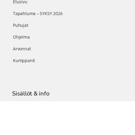
Etusivu
Tapahtuma – SYKSY 2026
Puhujat
Ohjelma
Arvonnat
Kumppanit
Sisällöt & info
TerveysSummit Podcast
Blogi – Artikkelit
Liity VIP-jäseneksi