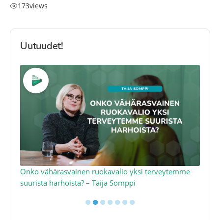
173
views
Uutuudet!
a
Onko vähärasvainen ruokavalio yksi terveytemme
Ko
suurista harhoista? – Taija Somppi
tod
●
●
●
●
●
●
●