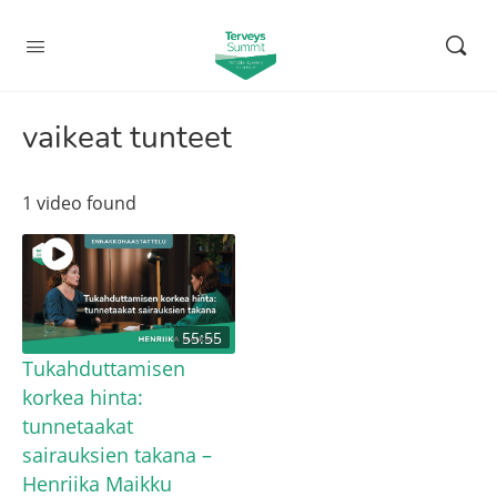
vaikeat tunteet
1 video found
55:55
Tukahduttamisen
korkea hinta:
tunnetaakat
sairauksien takana –
Henriika Maikku