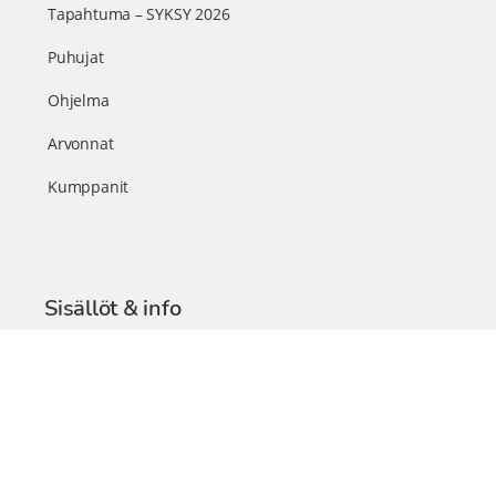
Tapahtuma – SYKSY 2026
Puhujat
Ohjelma
Arvonnat
Kumppanit
Sisällöt & info
TerveysSummit Podcast
Blogi – Artikkelit
Liity VIP-jäseneksi