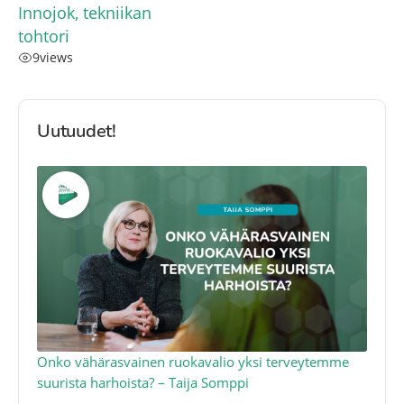
Innojok, tekniikan
tohtori
9
views
Uutuudet!
a
Onko vähärasvainen ruokavalio yksi terveytemme
Ko
suurista harhoista? – Taija Somppi
tod