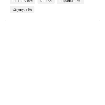
tulehdus
(69)
uni
(72)
uupumus
(66)
väsymys
(49)