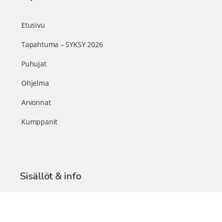
Etusivu
Tapahtuma – SYKSY 2026
Puhujat
Ohjelma
Arvonnat
Kumppanit
Sisällöt & info
TerveysSummit Podcast