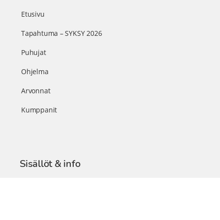
Etusivu
Tapahtuma – SYKSY 2026
Puhujat
Ohjelma
Arvonnat
Kumppanit
Sisällöt & info
TerveysSummit Podcast
Blogi – Artikkelit