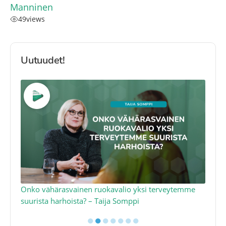
Manninen
49
views
Uutuudet!
a
Onko vähärasvainen ruokavalio yksi terveytemme
Ko
suurista harhoista? – Taija Somppi
tod
●
●
●
●
●
●
●