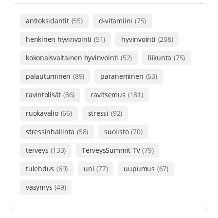
antioksidantit
(55)
d-vitamiini
(75)
henkinen hyvinvointi
(51)
hyvinvointi
(208)
kokonaisvaltainen hyvinvointi
(52)
liikunta
(75)
palautuminen
(89)
paraneminen
(53)
ravintolisät
(86)
ravitsemus
(181)
ruokavalio
(66)
stressi
(92)
stressinhallinta
(58)
suolisto
(70)
terveys
(133)
TerveysSummit TV
(79)
tulehdus
(69)
uni
(77)
uupumus
(67)
väsymys
(49)