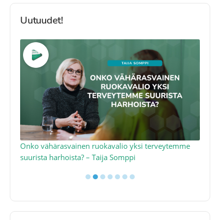
Uutuudet!
a
Onko vähärasvainen ruokavalio yksi terveytemme
Ko
suurista harhoista? – Taija Somppi
tod
●
●
●
●
●
●
●