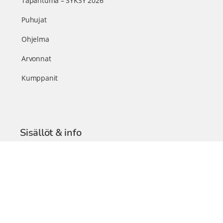
Tapahtuma – SYKSY 2026
Puhujat
Ohjelma
Arvonnat
Kumppanit
Sisällöt & info
TerveysSummit Podcast
Blogi – Artikkelit
Liity VIP-jäseneksi
VIP-videokirjasto