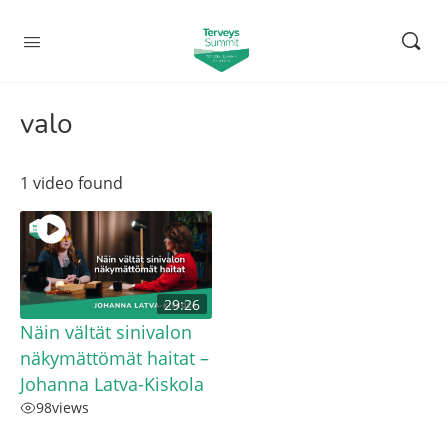
valo
1 video found
29:26
Näin vältät sinivalon
näkymättömät haitat –
Johanna Latva-Kiskola
98
views