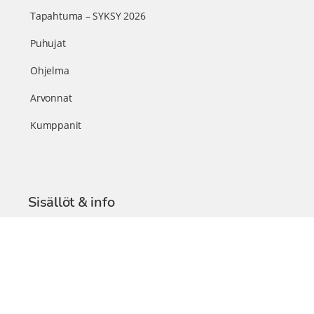
Tapahtuma – SYKSY 2026
Puhujat
Ohjelma
Arvonnat
Kumppanit
Sisällöt & info
TerveysSummit Podcast
Blogi – Artikkelit
Liity VIP-jäseneksi