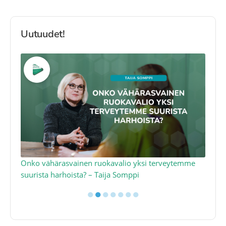
Uutuudet!
a
Onko vähärasvainen ruokavalio yksi terveytemme
Ko
suurista harhoista? – Taija Somppi
tod
●
●
●
●
●
●
●