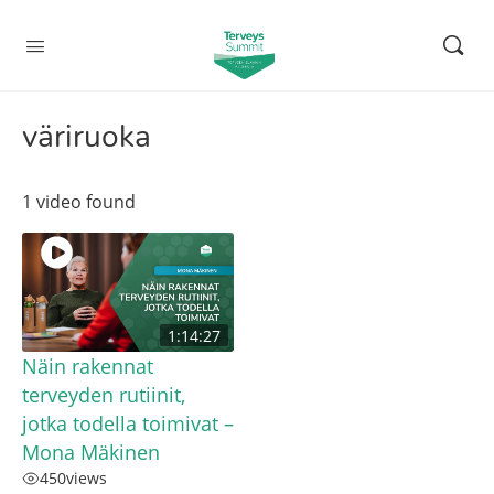
väriruoka
1 video found
1:14:27
Näin rakennat
terveyden rutiinit,
jotka todella toimivat –
Mona Mäkinen
450
views