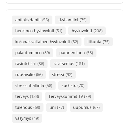
antioksidantit
(55)
d-vitamiini
(75)
henkinen hyvinvointi
(51)
hyvinvointi
(208)
kokonaisvaltainen hyvinvointi
(52)
liikunta
(75)
palautuminen
(89)
paraneminen
(53)
ravintolisät
(86)
ravitsemus
(181)
ruokavalio
(66)
stressi
(92)
stressinhallinta
(58)
suolisto
(70)
terveys
(133)
TerveysSummit TV
(79)
tulehdus
(69)
uni
(77)
uupumus
(67)
väsymys
(49)