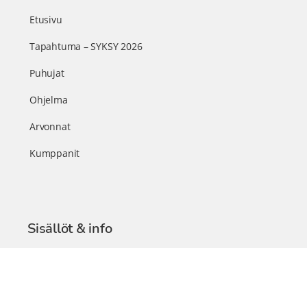
Etusivu
Tapahtuma – SYKSY 2026
Puhujat
Ohjelma
Arvonnat
Kumppanit
Sisällöt & info
TerveysSummit Podcast
Blogi – Artikkelit