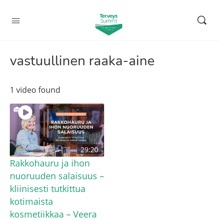
vastuullinen raaka-aine
1 video found
29:20
Rakkohauru ja ihon
nuoruuden salaisuus –
kliinisesti tutkittua
kotimaista
kosmetiikkaa – Veera