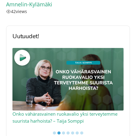
Amnelin-Kylämäki
42
views
Uutuudet!
a
Onko vähärasvainen ruokavalio yksi terveytemme
Ko
suurista harhoista? – Taija Somppi
tod
●
●
●
●
●
●
●