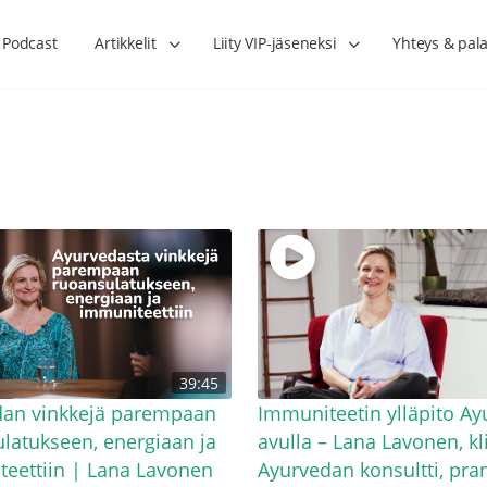
Podcast
Artikkelit
Liity VIP-jäseneksi
Yhteys & pala
Lihasharjoittelu on naisen tärkein
Verisuonet priimakun
39:45
hormonihoito – Kaisa Jaakkola
tuet verenkiertoa ruu
Hanna Voutilainen
dan vinkkejä parempaan
Immuniteetin ylläpito A
latukseen, energiaan ja
avulla – Lana Lavonen, kl
eettiin | Lana Lavonen
Ayurvedan konsultti, pr