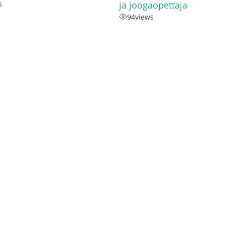
s
ja joogaopettaja
94
views