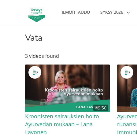
ILMOITTAUDU
SYKSY 2026
Vata
3 videos found
49:50
Kroonisten sairauksien hoito
Ayurve
Ayurvedan mukaan – Lana
ruoansu
Lavonen
immunit