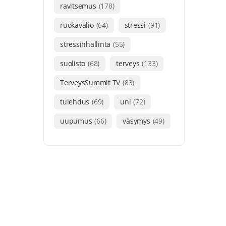
ravitsemus
(178)
ruokavalio
(64)
stressi
(91)
stressinhallinta
(55)
suolisto
(68)
terveys
(133)
TerveysSummit TV
(83)
tulehdus
(69)
uni
(72)
uupumus
(66)
väsymys
(49)