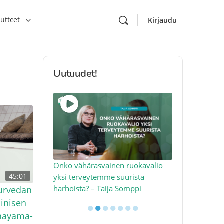
utteet
Kirjaudu
Uutuudet!
toon – näin
Onko vähärasvainen ruokavalio
Kolesteroli 
45:01
an voimalla –
yksi terveytemme suurista
sydäntervey
harhoista? – Taija Somppi
tekijää – Jo
yurvedan
iinisen
●
●
●
●
●
●
●
anayama-