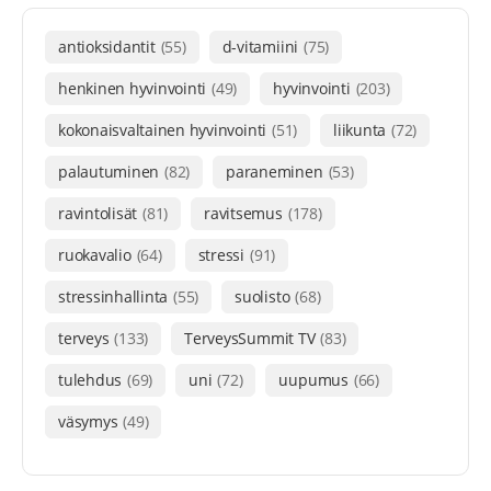
antioksidantit
(55)
d-vitamiini
(75)
henkinen hyvinvointi
(49)
hyvinvointi
(203)
kokonaisvaltainen hyvinvointi
(51)
liikunta
(72)
palautuminen
(82)
paraneminen
(53)
ravintolisät
(81)
ravitsemus
(178)
ruokavalio
(64)
stressi
(91)
stressinhallinta
(55)
suolisto
(68)
terveys
(133)
TerveysSummit TV
(83)
tulehdus
(69)
uni
(72)
uupumus
(66)
väsymys
(49)