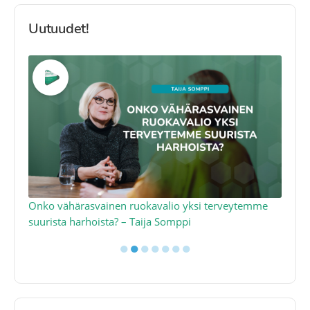
Uutuudet!
a
Onko vähärasvainen ruokavalio yksi terveytemme
Ko
suurista harhoista? – Taija Somppi
tod
●
●
●
●
●
●
●