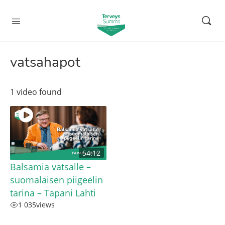
vatsahapot
1 video found
54:12
Balsamia vatsalle –
suomalaisen piigeelin
tarina – Tapani Lahti
1 035
views