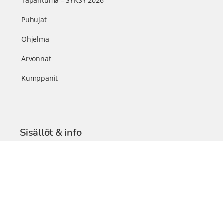
Tapahtuma – SYKSY 2026
Puhujat
Ohjelma
Arvonnat
Kumppanit
Sisällöt & info
TerveysSummit Podcast
Blogi – Artikkelit
Liity VIP-jäseneksi
VIP-videokirjasto