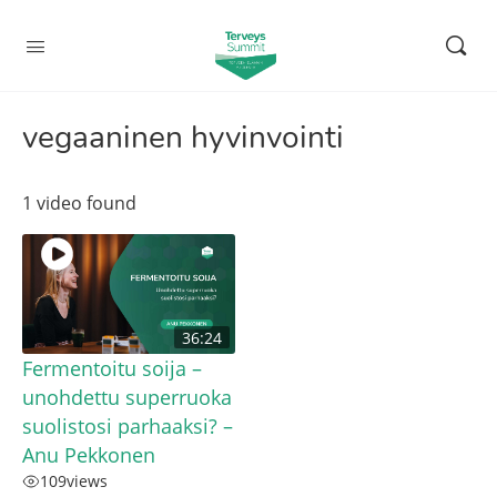
vegaaninen hyvinvointi
1 video found
36:24
Fermentoitu soija –
unohdettu superruoka
suolistosi parhaaksi? –
Anu Pekkonen
109
views