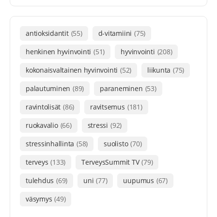
antioksidantit
(55)
d-vitamiini
(75)
henkinen hyvinvointi
(51)
hyvinvointi
(208)
kokonaisvaltainen hyvinvointi
(52)
liikunta
(75)
palautuminen
(89)
paraneminen
(53)
ravintolisät
(86)
ravitsemus
(181)
ruokavalio
(66)
stressi
(92)
stressinhallinta
(58)
suolisto
(70)
terveys
(133)
TerveysSummit TV
(79)
tulehdus
(69)
uni
(77)
uupumus
(67)
väsymys
(49)