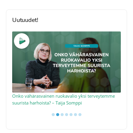
Uutuudet!
a
Onko vähärasvainen ruokavalio yksi terveytemme
Ko
suurista harhoista? – Taija Somppi
tod
●
●
●
●
●
●
●