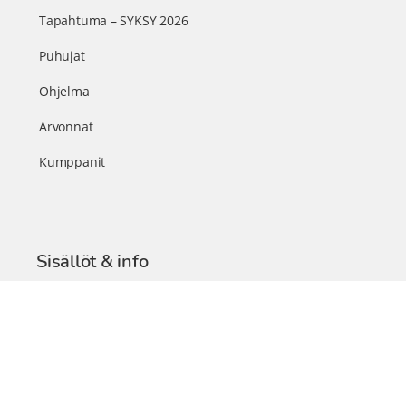
Tapahtuma – SYKSY 2026
Puhujat
Ohjelma
Arvonnat
Kumppanit
Sisällöt & info
TerveysSummit Podcast
Blogi – Artikkelit
Liity VIP-jäseneksi