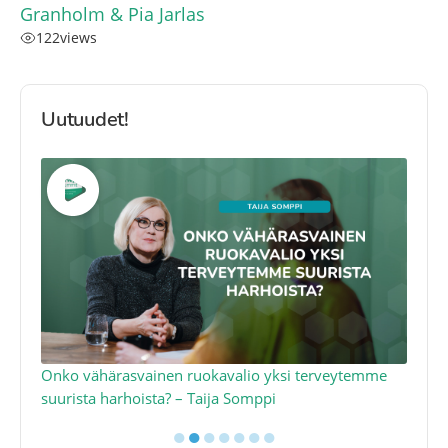
Granholm & Pia Jarlas
122
views
Uutuudet!
a
Onko vähärasvainen ruokavalio yksi terveytemme
Ko
suurista harhoista? – Taija Somppi
tod
●
●
●
●
●
●
●