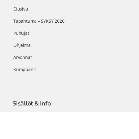
Etusivu
Tapahtuma – SYKSY 2026
Puhujat
Ohjelma
Arvonnat
Kumppanit
Sisällöt & info
TerveysSummit Podcast
Blogi – Artikkelit