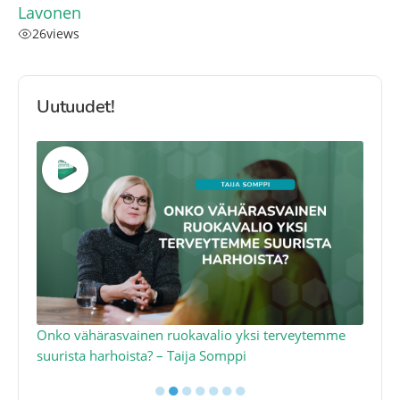
Lavonen
26
views
Uutuudet!
a
Onko vähärasvainen ruokavalio yksi terveytemme
Ko
suurista harhoista? – Taija Somppi
tod
●
●
●
●
●
●
●