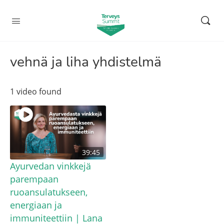
vehnä ja liha yhdistelmä
1 video found
39:45
Ayurvedan vinkkejä
parempaan
ruoansulatukseen,
energiaan ja
immuniteettiin | Lana