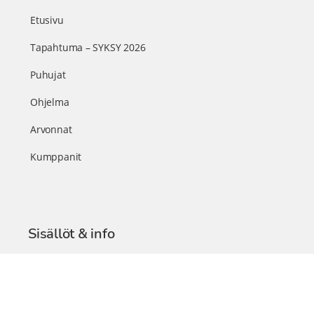
Etusivu
Tapahtuma – SYKSY 2026
Puhujat
Ohjelma
Arvonnat
Kumppanit
Sisällöt & info
TerveysSummit Podcast
Blogi – Artikkelit