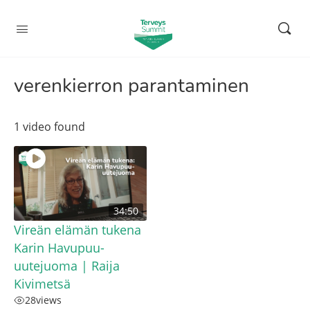
verenkierron parantaminen
1 video found
34:50
Vireän elämän tukena
Karin Havupuu-
uutejuoma | Raija
Kivimetsä
28
views