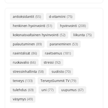
antioksidantit
(55)
d-vitamiini
(75)
henkinen hyvinvointi
(51)
hyvinvointi
(208)
kokonaisvaltainen hyvinvointi
(52)
liikunta
(75)
palautuminen
(89)
paraneminen
(53)
ravintolisät
(86)
ravitsemus
(181)
ruokavalio
(66)
stressi
(92)
stressinhallinta
(58)
suolisto
(70)
terveys
(133)
TerveysSummit TV
(79)
tulehdus
(69)
uni
(77)
uupumus
(67)
väsymys
(49)