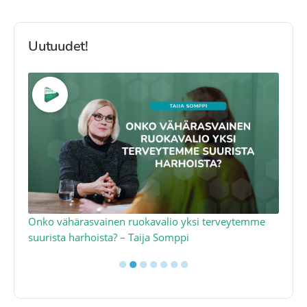
Uutuudet!
a
Onko vähärasvainen ruokavalio yksi terveytemme
Ko
suurista harhoista? – Taija Somppi
tod
●
●
●
●
●
●
●