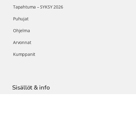
Tapahtuma – SYKSY 2026
Puhujat
Ohjelma
Arvonnat
Kumppanit
Sisällöt & info
TerveysSummit Podcast
Blogi – Artikkelit
Liity VIP-jäseneksi