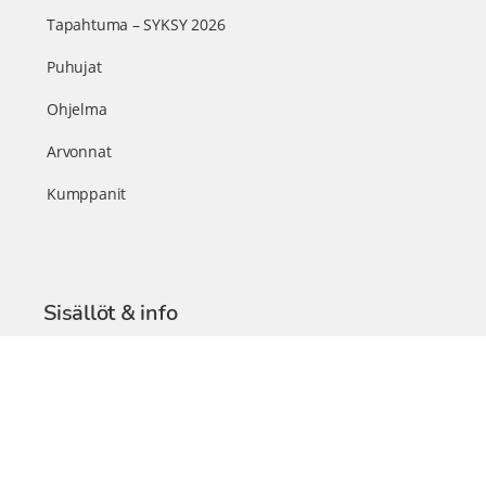
Tapahtuma – SYKSY 2026
Puhujat
Ohjelma
Arvonnat
Kumppanit
Sisällöt & info
TerveysSummit Podcast
Blogi – Artikkelit
Liity VIP-jäseneksi