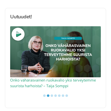
Uutuudet!
a
Onko vähärasvainen ruokavalio yksi terveytemme
Ko
suurista harhoista? – Taija Somppi
tod
●
●
●
●
●
●
●