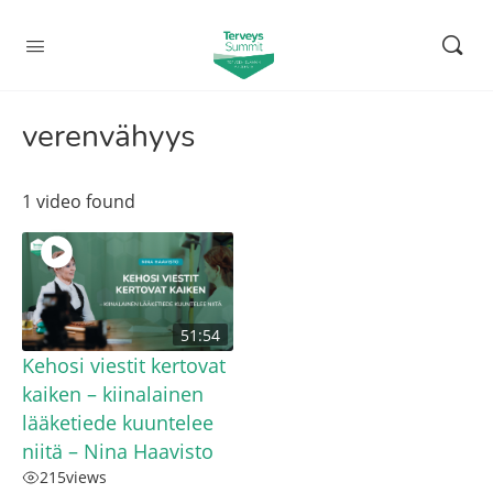
verenvähyys
1 video found
51:54
Kehosi viestit kertovat
kaiken – kiinalainen
lääketiede kuuntelee
niitä – Nina Haavisto
215
views