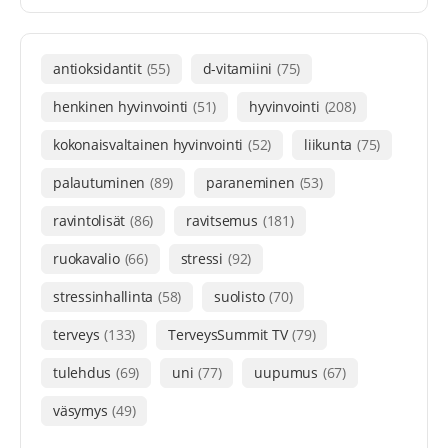
antioksidantit
(55)
d-vitamiini
(75)
henkinen hyvinvointi
(51)
hyvinvointi
(208)
kokonaisvaltainen hyvinvointi
(52)
liikunta
(75)
palautuminen
(89)
paraneminen
(53)
ravintolisät
(86)
ravitsemus
(181)
ruokavalio
(66)
stressi
(92)
stressinhallinta
(58)
suolisto
(70)
terveys
(133)
TerveysSummit TV
(79)
tulehdus
(69)
uni
(77)
uupumus
(67)
väsymys
(49)