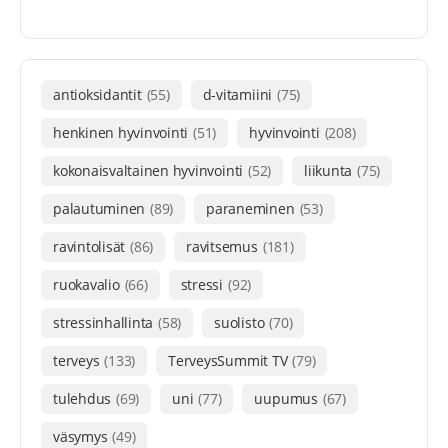
antioksidantit
(55)
d-vitamiini
(75)
henkinen hyvinvointi
(51)
hyvinvointi
(208)
kokonaisvaltainen hyvinvointi
(52)
liikunta
(75)
palautuminen
(89)
paraneminen
(53)
ravintolisät
(86)
ravitsemus
(181)
ruokavalio
(66)
stressi
(92)
stressinhallinta
(58)
suolisto
(70)
terveys
(133)
TerveysSummit TV
(79)
tulehdus
(69)
uni
(77)
uupumus
(67)
väsymys
(49)