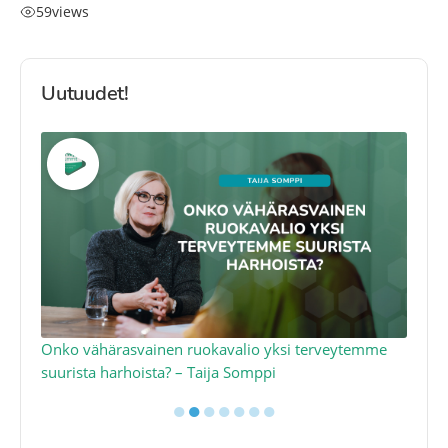
59
views
Uutuudet!
a
Onko vähärasvainen ruokavalio yksi terveytemme
Ko
suurista harhoista? – Taija Somppi
tod
●
●
●
●
●
●
●