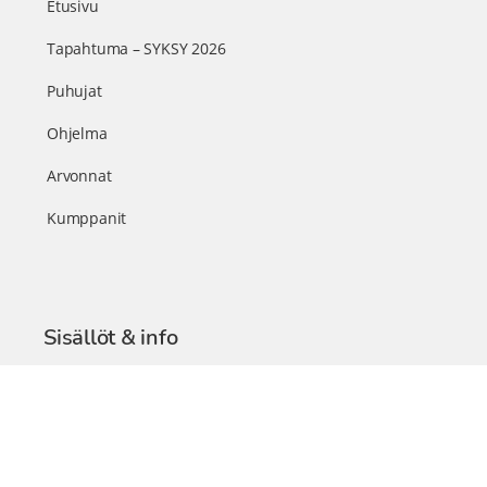
Etusivu
Tapahtuma – SYKSY 2026
Puhujat
Ohjelma
Arvonnat
Kumppanit
Sisällöt & info
TerveysSummit Podcast
Blogi – Artikkelit
Liity VIP-jäseneksi