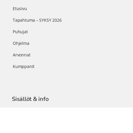
Etusivu
Tapahtuma – SYKSY 2026
Puhujat
Ohjelma
Arvonnat
Kumppanit
Sisällöt & info
TerveysSummit Podcast
Blogi – Artikkelit