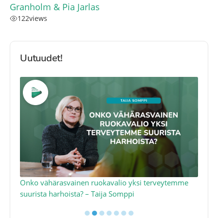
Granholm & Pia Jarlas
122
views
Uutuudet!
a
Onko vähärasvainen ruokavalio yksi terveytemme
Ko
suurista harhoista? – Taija Somppi
tod
●
●
●
●
●
●
●