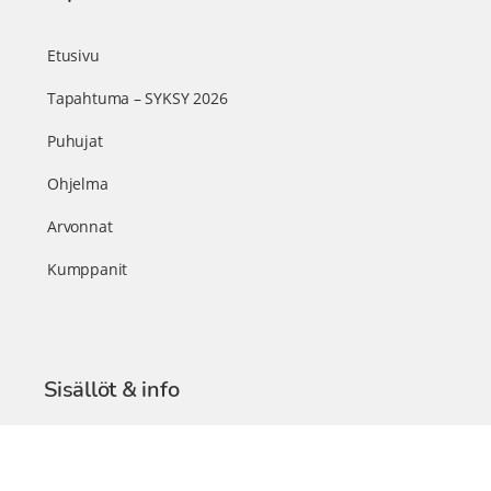
Etusivu
Tapahtuma – SYKSY 2026
Puhujat
Ohjelma
Arvonnat
Kumppanit
Sisällöt & info
TerveysSummit Podcast