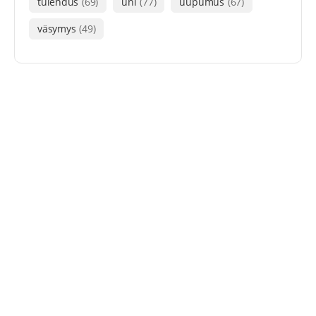
tulehdus
(69)
uni
(77)
uupumus
(67)
väsymys
(49)