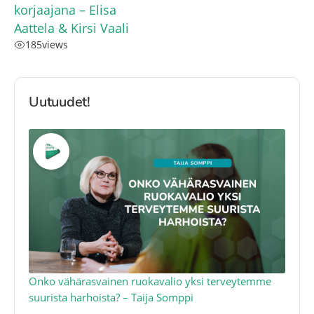
korjaajana – Elisa
Aattela & Kirsi Vaali
185
views
Uutuudet!
a
Onko vähärasvainen ruokavalio yksi terveytemme
Ko
suurista harhoista? – Taija Somppi
tod