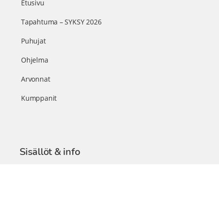
Etusivu
Tapahtuma – SYKSY 2026
Puhujat
Ohjelma
Arvonnat
Kumppanit
Sisällöt & info
TerveysSummit Podcast
Blogi – Artikkelit
Liity VIP-jäseneksi