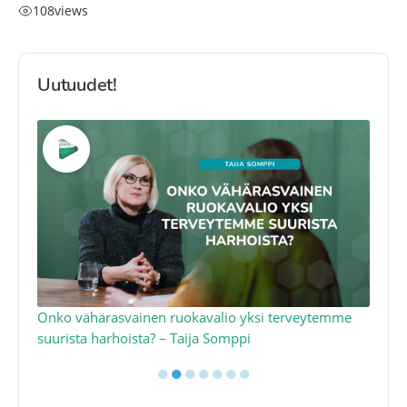
108
views
Uutuudet!
a
Onko vähärasvainen ruokavalio yksi terveytemme
Ko
suurista harhoista? – Taija Somppi
tod
●
●
●
●
●
●
●