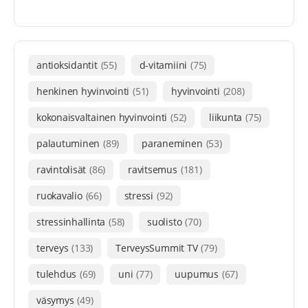
antioksidantit
(55)
d-vitamiini
(75)
henkinen hyvinvointi
(51)
hyvinvointi
(208)
kokonaisvaltainen hyvinvointi
(52)
liikunta
(75)
palautuminen
(89)
paraneminen
(53)
ravintolisät
(86)
ravitsemus
(181)
ruokavalio
(66)
stressi
(92)
stressinhallinta
(58)
suolisto
(70)
terveys
(133)
TerveysSummit TV
(79)
tulehdus
(69)
uni
(77)
uupumus
(67)
väsymys
(49)