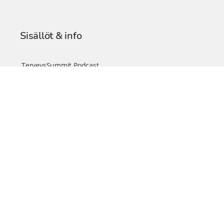
Sisällöt & info
TerveysSummit Podcast
Blogi – Artikkelit
Liity VIP-jäseneksi
VIP-videokirjasto
FAQ – Usein kysyttyä
Yhteys & palautteet
Tiimi