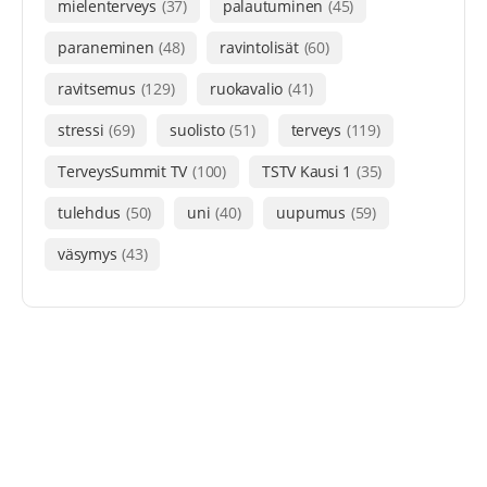
mielenterveys
(37)
palautuminen
(45)
paraneminen
(48)
ravintolisät
(60)
ravitsemus
(129)
ruokavalio
(41)
stressi
(69)
suolisto
(51)
terveys
(119)
TerveysSummit TV
(100)
TSTV Kausi 1
(35)
tulehdus
(50)
uni
(40)
uupumus
(59)
väsymys
(43)