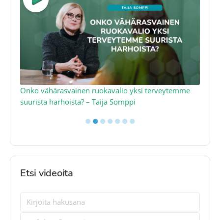
a
Onko vähärasvainen ruokavalio yksi terveytemme
Ko
suurista harhoista? – Taija Somppi
tod
●
●
●
●
●
●
●
Etsi videoita