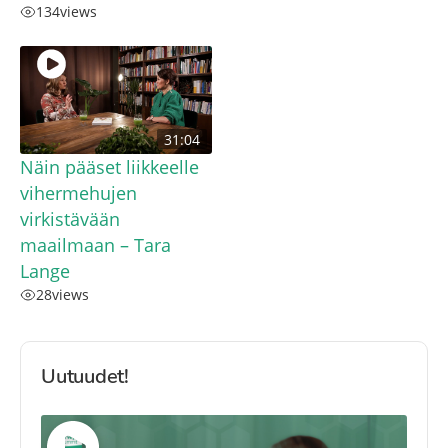
134
views
31:04
Näin pääset liikkeelle
vihermehujen
virkistävään
maailmaan – Tara
Lange
28
views
Uutuudet!