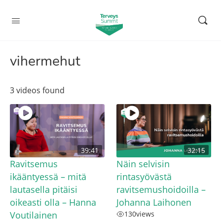
vihermehut
3 videos found
39:41
32:15
Ravitsemus
Näin selvisin
ikääntyessä – mitä
rintasyövästä
lautasella pitäisi
ravitsemushoidoilla –
oikeasti olla – Hanna
Johanna Laihonen
Voutilainen
130
views