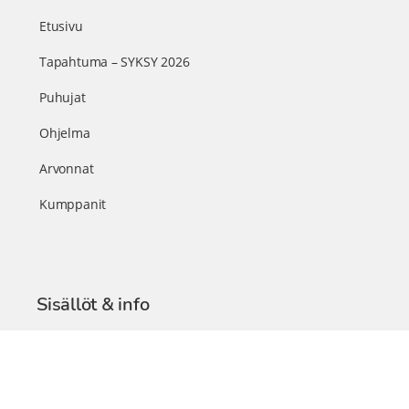
Etusivu
Tapahtuma – SYKSY 2026
Puhujat
Ohjelma
Arvonnat
Kumppanit
Sisällöt & info
TerveysSummit Podcast
Blogi – Artikkelit