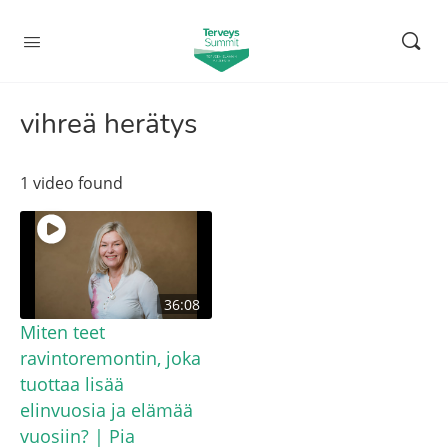
vihreä herätys
1 video found
36:08
Miten teet
ravintoremontin, joka
tuottaa lisää
elinvuosia ja elämää
vuosiin? | Pia