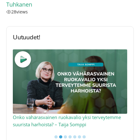
Tuhkanen
28
views
Uutuudet!
a
Onko vähärasvainen ruokavalio yksi terveytemme
Ko
suurista harhoista? – Taija Somppi
tod
●
●
●
●
●
●
●