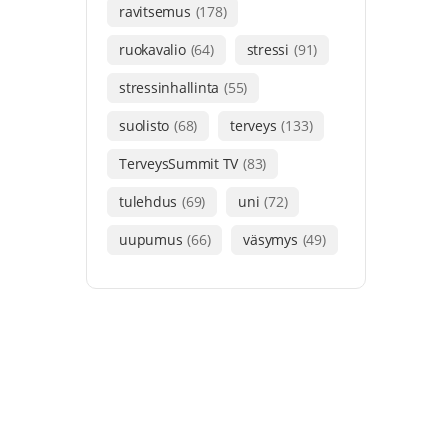
ravitsemus
(178)
ruokavalio
(64)
stressi
(91)
stressinhallinta
(55)
suolisto
(68)
terveys
(133)
TerveysSummit TV
(83)
tulehdus
(69)
uni
(72)
uupumus
(66)
väsymys
(49)