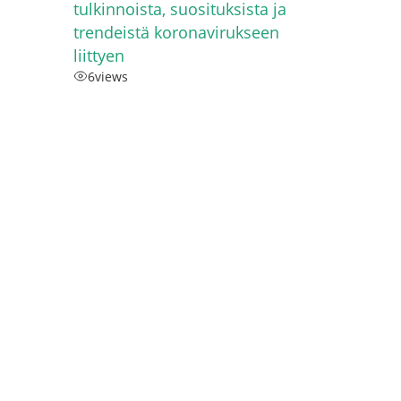
tulkinnoista, suosituksista ja
trendeistä koronavirukseen
liittyen
6
views