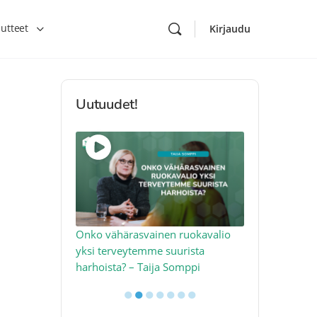
utteet
Kirjaudu
Uutuudet!
toon – näin
Onko vähärasvainen ruokavalio
Kolesteroli 
an voimalla –
yksi terveytemme suurista
sydäntervey
harhoista? – Taija Somppi
tekijää – Jo
●
●
●
●
●
●
●