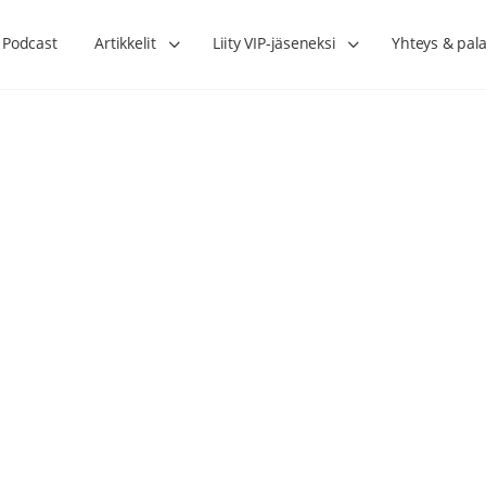
Podcast
Artikkelit
Liity VIP-jäseneksi
Yhteys & pala
Lihasharjoittelu on naisen tärkein
Verisuonet priimakun
hormonihoito – Kaisa Jaakkola
tuet verenkiertoa ruu
Hanna Voutilainen