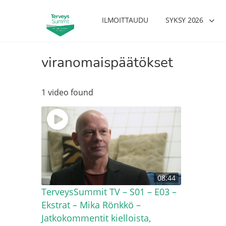
ILMOITTAUDU
SYKSY 2026
viranomaispäätökset
1 video found
08:44
TerveysSummit TV – S01 – E03 –
Ekstrat – Mika Rönkkö –
Jatkokommentit kielloista,