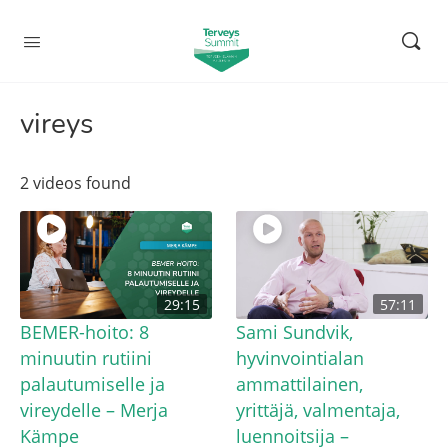
vireys
2 videos found
29:15
57:11
BEMER-hoito: 8
Sami Sundvik,
minuutin rutiini
hyvinvointialan
palautumiselle ja
ammattilainen,
vireydelle – Merja
yrittäjä, valmentaja,
Kämpe
luennoitsija –