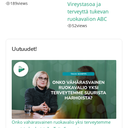
189
views
Vireystasoa ja
terveyttä tukevan
ruokavalion ABC
52
views
Uutuudet!
a
Onko vähärasvainen ruokavalio yksi terveytemme
Ko