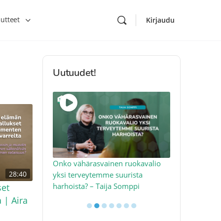
utteet
Kirjaudu
Uutuudet!
toon – näin
Onko vähärasvainen ruokavalio
Kolesteroli 
28:40
an voimalla –
yksi terveytemme suurista
sydäntervey
harhoista? – Taija Somppi
tekijää – Jo
set
 | Aira
●
●
●
●
●
●
●