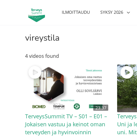
ILMOITTAUDU
SYKSY 2026
vireystila
4 videos found
23:37
TerveysSummit TV – S01 – E01 –
Terveys
Jokaisen vastuu ja keinot oman
Uni ja 
terveyden ja hyvinvoinnin
uni. Mi