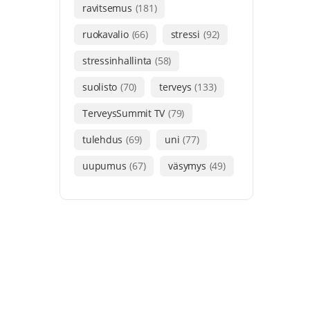
ravitsemus
(181)
ruokavalio
(66)
stressi
(92)
stressinhallinta
(58)
suolisto
(70)
terveys
(133)
TerveysSummit TV
(79)
tulehdus
(69)
uni
(77)
uupumus
(67)
väsymys
(49)