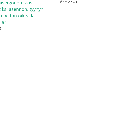
isergonomiaasi
71
views
iksi asennon, tyynyn,
a peiton oikealla
lla?
s