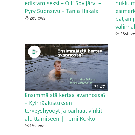
edistämiseksi – Olli Sovijärvi –
nukkum
Pyry Suonsivu – Tanja Hakala
esimerk
28
views
patjan j
valinna
23
view
31:47
Ensimmäistä kertaa avannossa?
– Kylmäaltistuksen
terveyshyödyt ja parhaat vinkit
aloittamiseen | Tomi Kokko
15
views