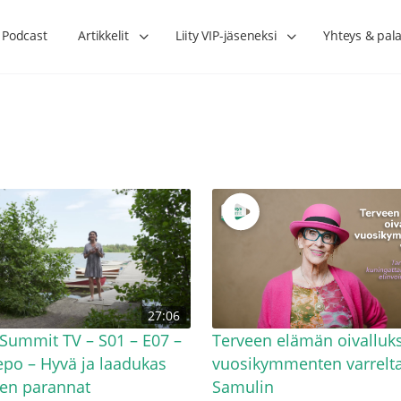
Podcast
Artikkelit
Liity VIP-jäseneksi
Yhteys & pala
Lihasharjoittelu on naisen tärkein
Verisuonet priimakun
27:06
hormonihoito – Kaisa Jaakkola
tuet verenkiertoa ruu
Hanna Voutilainen
Summit TV – S01 – E07 –
Terveen elämän oivalluk
lepo – Hyvä ja laadukas
vuosikymmenten varrelta
ten parannat
Samulin