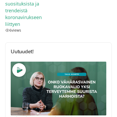
suosituksista ja
trendeistä
koronavirukseen
liittyen
6
views
Uutuudet!