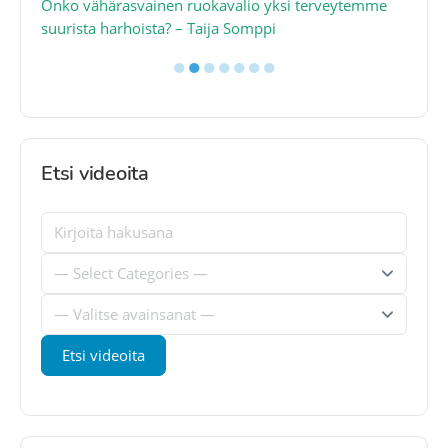
a
Onko vähärasvainen ruokavalio yksi terveytemme
Ko
suurista harhoista? – Taija Somppi
tod
●
●
●
●
●
●
●
Etsi videoita