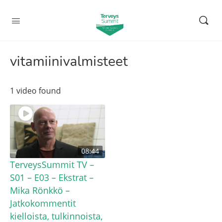
vitamiinivalmisteet
1 video found
08:44
TerveysSummit TV –
S01 – E03 – Ekstrat –
Mika Rönkkö –
Jatkokommentit
kielloista, tulkinnoista,