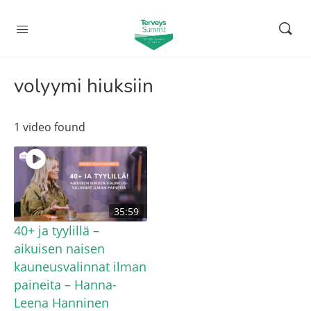
volyymi hiuksiin
1 video found
35:59
40+ ja tyylillä –
aikuisen naisen
kauneusvalinnat ilman
paineita – Hanna-
Leena Hanninen