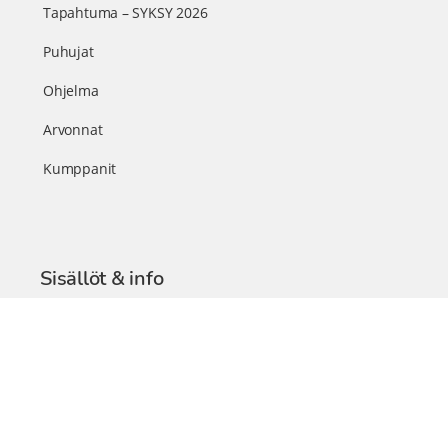
Tapahtuma – SYKSY 2026
Puhujat
Ohjelma
Arvonnat
Kumppanit
Sisällöt & info
TerveysSummit Podcast
Blogi – Artikkelit
Liity VIP-jäseneksi