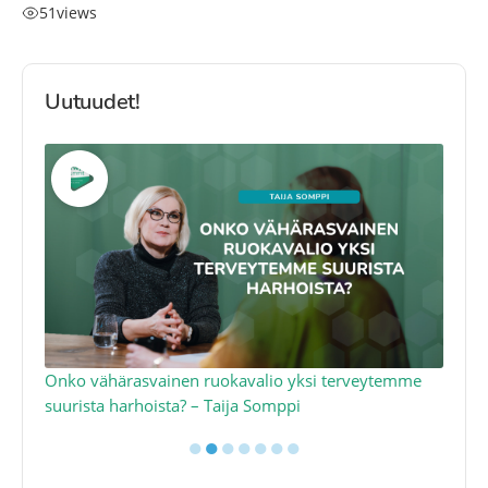
51
views
Uutuudet!
a
Onko vähärasvainen ruokavalio yksi terveytemme
Ko
suurista harhoista? – Taija Somppi
tod
●
●
●
●
●
●
●