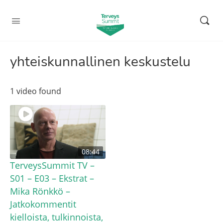
yhteiskunnallinen keskustelu
1 video found
08:44
TerveysSummit TV –
S01 – E03 – Ekstrat –
Mika Rönkkö –
Jatkokommentit
kielloista, tulkinnoista,