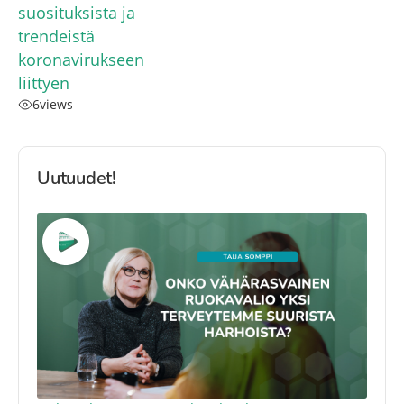
suosituksista ja
trendeistä
koronavirukseen
liittyen
6
views
Uutuudet!