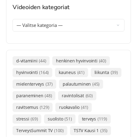
Videoiden kategoriat
d-vitamiini
(44)
henkinen hyvinvointi
(40)
hyvinvointi
(164)
kauneus
(41)
liikunta
(39)
mielenterveys
(37)
palautuminen
(45)
paraneminen
(48)
ravintolisät
(60)
ravitsemus
(129)
ruokavalio
(41)
stressi
(69)
suolisto
(51)
terveys
(119)
TerveysSummit TV
(100)
TSTV Kausi 1
(35)