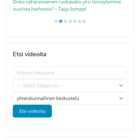
a
Onko vähärasvainen ruokavalio yksi terveytemme
Ko
suurista harhoista? – Taija Somppi
tod
●
●
●
●
●
●
●
Etsi videoita