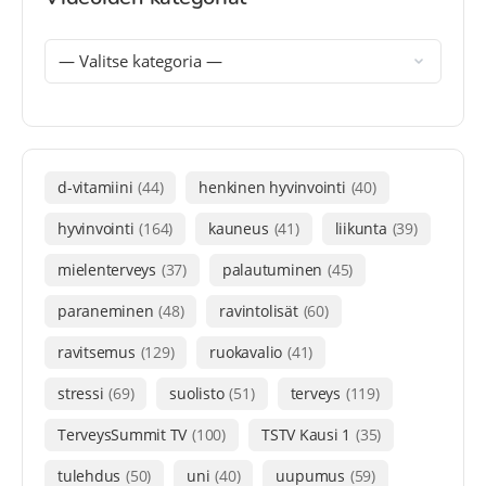
d-vitamiini
(44)
henkinen hyvinvointi
(40)
hyvinvointi
(164)
kauneus
(41)
liikunta
(39)
mielenterveys
(37)
palautuminen
(45)
paraneminen
(48)
ravintolisät
(60)
ravitsemus
(129)
ruokavalio
(41)
stressi
(69)
suolisto
(51)
terveys
(119)
TerveysSummit TV
(100)
TSTV Kausi 1
(35)
tulehdus
(50)
uni
(40)
uupumus
(59)