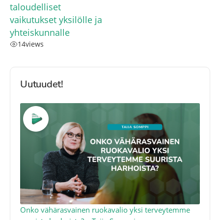
taloudelliset
vaikutukset yksilölle ja
yhteiskunnalle
14
views
Uutuudet!
a
Onko vähärasvainen ruokavalio yksi terveytemme
Ko