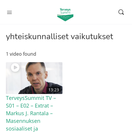
yhteiskunnalliset vaikutukset
1 video found
13:23
TerveysSummit TV –
S01 – E02 – Extrat –
Markus J. Rantala –
Masennuksen
sosiaaliset ja