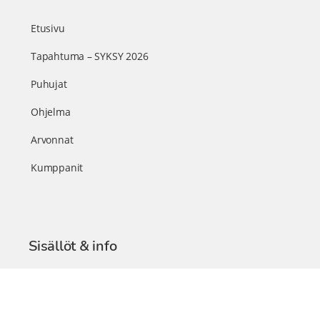
Etusivu
Tapahtuma – SYKSY 2026
Puhujat
Ohjelma
Arvonnat
Kumppanit
Sisällöt & info
TerveysSummit Podcast
Blogi – Artikkelit