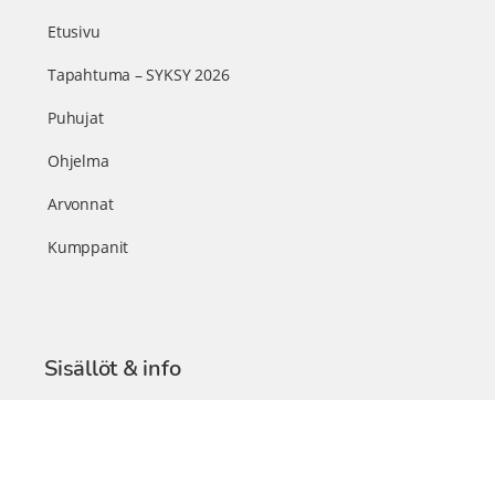
Etusivu
Tapahtuma – SYKSY 2026
Puhujat
Ohjelma
Arvonnat
Kumppanit
Sisällöt & info
TerveysSummit Podcast
Blogi – Artikkelit