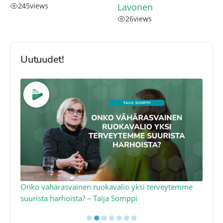
245
views
Lavonen
26
views
Uutuudet!
a
Onko vähärasvainen ruokavalio yksi terveytemme
Ko
suurista harhoista? – Taija Somppi
tod
●
●
●
●
●
●
●