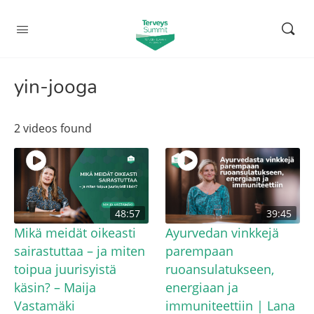
yin-jooga
2 videos found
48:57
39:45
Mikä meidät oikeasti
Ayurvedan vinkkejä
sairastuttaa – ja miten
parempaan
toipua juurisyistä
ruoansulatukseen,
käsin? – Maija
energiaan ja
Vastamäki
immuniteettiin | Lana