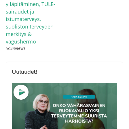
ylläpitäminen, TULE-
sairaudet ja
istumaterveys,
suoliston terveyden
merkitys &
vagushermo
34
views
Uutuudet!