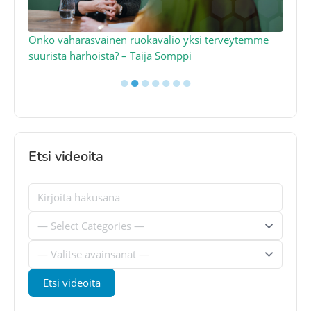
a
Onko vähärasvainen ruokavalio yksi terveytemme
Ko
suurista harhoista? – Taija Somppi
tod
●
●
●
●
●
●
●
Etsi videoita