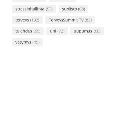
stressinhallinta
(55)
suolisto
(68)
terveys
(133)
TerveysSummit TV
(83)
tulehdus
(69)
uni
(72)
uupumus
(66)
väsymys
(49)