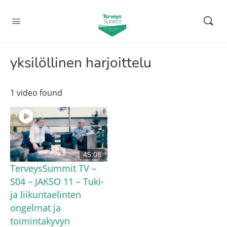
yksilöllinen harjoittelu
1 video found
45:08
TerveysSummit TV –
S04 – JAKSO 11 – Tuki-
ja liikuntaelinten
ongelmat ja
toimintakyvyn