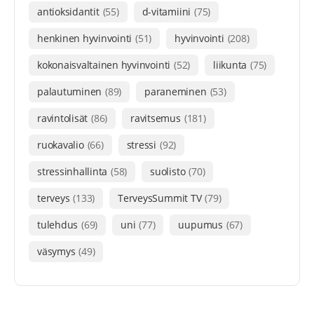
antioksidantit
(55)
d-vitamiini
(75)
henkinen hyvinvointi
(51)
hyvinvointi
(208)
kokonaisvaltainen hyvinvointi
(52)
liikunta
(75)
palautuminen
(89)
paraneminen
(53)
ravintolisät
(86)
ravitsemus
(181)
ruokavalio
(66)
stressi
(92)
stressinhallinta
(58)
suolisto
(70)
terveys
(133)
TerveysSummit TV
(79)
tulehdus
(69)
uni
(77)
uupumus
(67)
väsymys
(49)