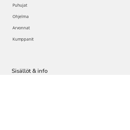
Puhujat
Ohjelma
Arvonnat
Kumppanit
Sisällöt & info
TerveysSummit Podcast
Blogi – Artikkelit
Liity VIP-jäseneksi
VIP-videokirjasto