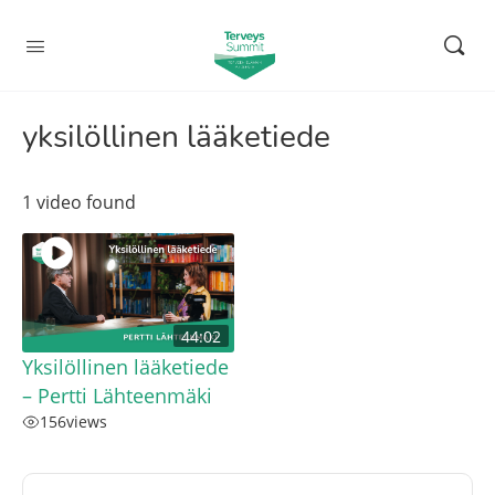
yksilöllinen lääketiede
1 video found
44:02
Yksilöllinen lääketiede
– Pertti Lähteenmäki
156
views