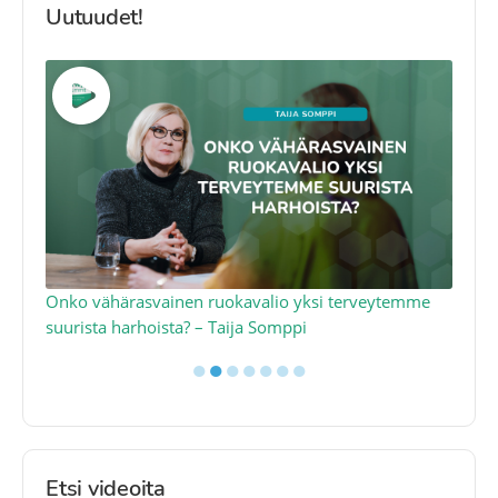
Uutuudet!
a
Onko vähärasvainen ruokavalio yksi terveytemme
Ko
suurista harhoista? – Taija Somppi
tod
●
●
●
●
●
●
●
Etsi videoita