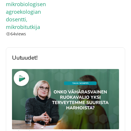
mikrobiologisen
agroekologian
dosentti,
mikrobitutkija
64
views
Uutuudet!