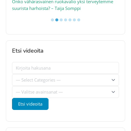
a
Onko vähärasvainen ruokavalio yksi terveytemme
Ko
suurista harhoista? – Taija Somppi
tod
●
●
●
●
●
●
●
Etsi videoita