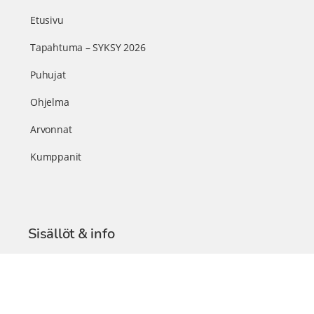
Etusivu
Tapahtuma – SYKSY 2026
Puhujat
Ohjelma
Arvonnat
Kumppanit
Sisällöt & info
TerveysSummit Podcast
Blogi – Artikkelit