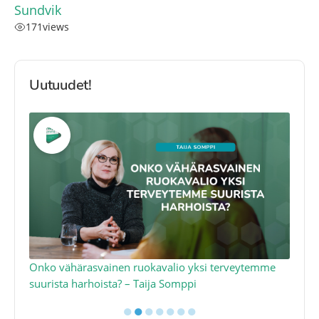
Sundvik
171
views
Uutuudet!
a
Onko vähärasvainen ruokavalio yksi terveytemme
Ko
suurista harhoista? – Taija Somppi
tod
●
●
●
●
●
●
●