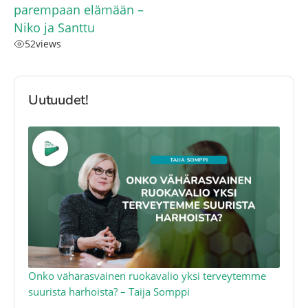
parempaan elämään –
Niko ja Santtu
52
views
Uutuudet!
a
Onko vähärasvainen ruokavalio yksi terveytemme
Ko
suurista harhoista? – Taija Somppi
tod