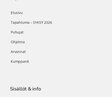
Etusivu
Tapahtuma – SYKSY 2026
Puhujat
Ohjelma
Arvonnat
Kumppanit
Sisällöt & info
TerveysSummit Podcast