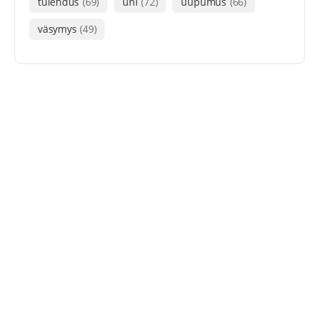
tulehdus
(69)
uni
(72)
uupumus
(66)
väsymys
(49)