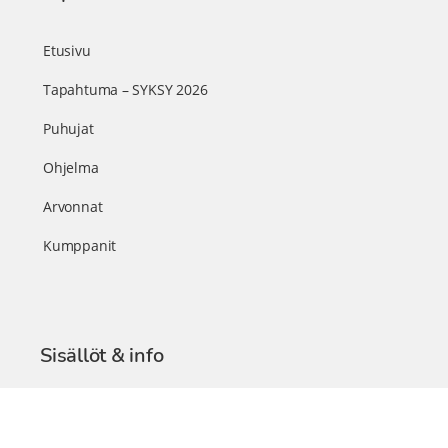
Etusivu
Tapahtuma – SYKSY 2026
Puhujat
Ohjelma
Arvonnat
Kumppanit
Sisällöt & info
TerveysSummit Podcast