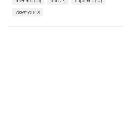
tulehdus
(69)
uni
(77)
uupumus
(67)
väsymys
(49)