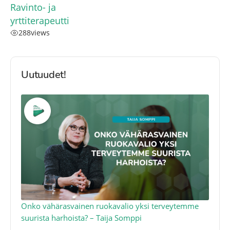
Ravinto- ja
yrttiterapeutti
288
views
Uutuudet!
a
Onko vähärasvainen ruokavalio yksi terveytemme
Ko
suurista harhoista? – Taija Somppi
tod