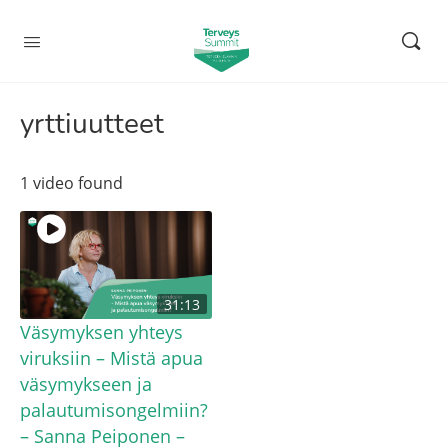
yrttiuutteet
1 video found
31:13
Väsymyksen yhteys
viruksiin – Mistä apua
väsymykseen ja
palautumisongelmiin?
– Sanna Peiponen –