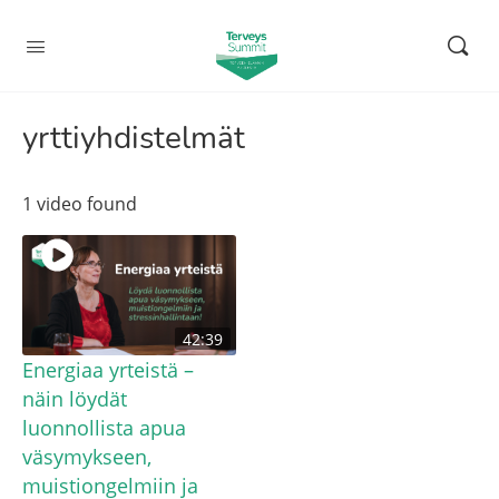
yrttiyhdistelmät
1 video found
42:39
Energiaa yrteistä –
näin löydät
luonnollista apua
väsymykseen,
muistiongelmiin ja