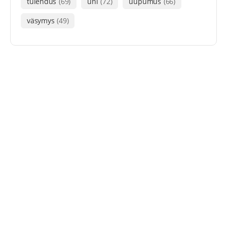
tulehdus
(69)
uni
(72)
uupumus
(66)
väsymys
(49)