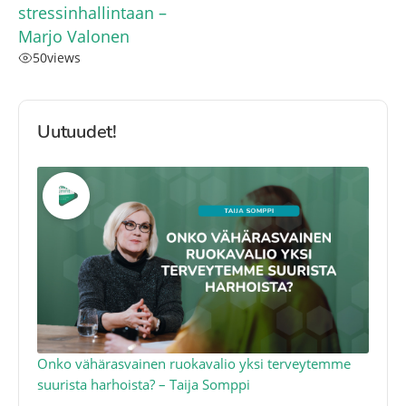
stressinhallintaan –
Marjo Valonen
50
views
Uutuudet!
a
Onko vähärasvainen ruokavalio yksi terveytemme
Ko
suurista harhoista? – Taija Somppi
tod