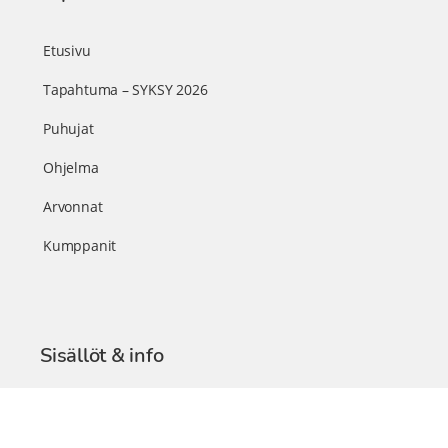
Etusivu
Tapahtuma – SYKSY 2026
Puhujat
Ohjelma
Arvonnat
Kumppanit
Sisällöt & info
TerveysSummit Podcast