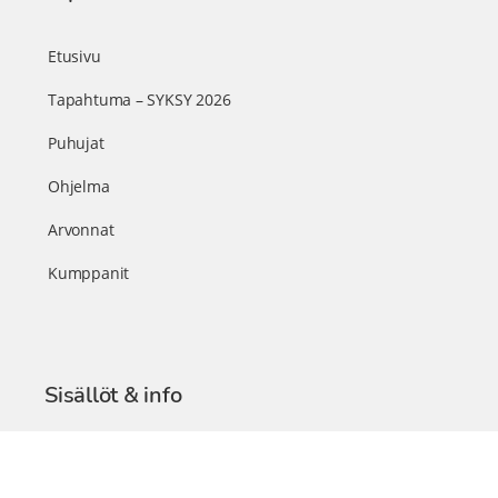
Etusivu
Tapahtuma – SYKSY 2026
Puhujat
Ohjelma
Arvonnat
Kumppanit
Sisällöt & info
TerveysSummit Podcast