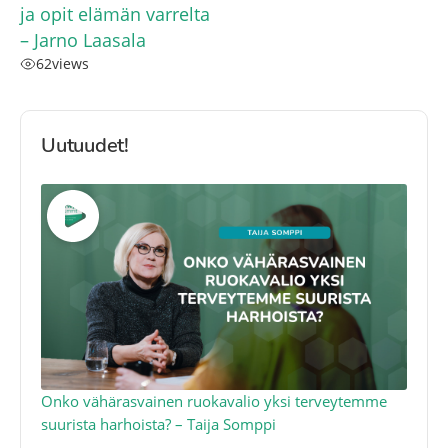
ja opit elämän varrelta
– Jarno Laasala
62
views
Uutuudet!
a
Onko vähärasvainen ruokavalio yksi terveytemme
Ko
suurista harhoista? – Taija Somppi
tod