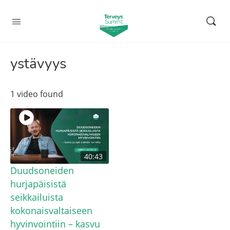
ystävyys
1 video found
40:43
Duudsoneiden
hurjapäisistä
seikkailuista
kokonaisvaltaiseen
hyvinvointiin – kasvu