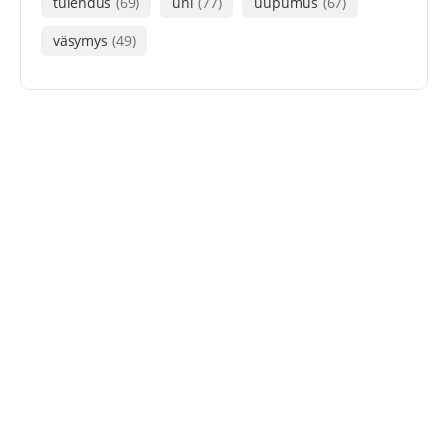
tulehdus
(69)
uni
(77)
uupumus
(67)
väsymys
(49)