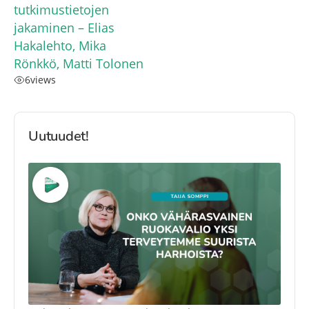
tutkimustietojen
jakaminen – Elias
Hakalehto, Mika
Rönkkö, Matti Tolonen
6
views
Uutuudet!