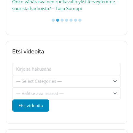
a
Onko vähärasvainen ruokavalio yksi terveytemme
Ko
suurista harhoista? – Taija Somppi
tod
●
●
●
●
●
●
●
Etsi videoita