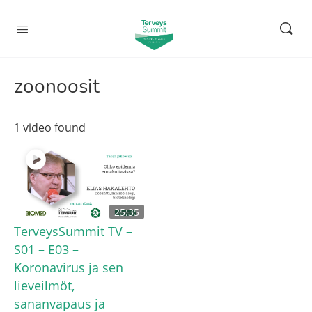
zoonoosit
1 video found
25:35
TerveysSummit TV –
S01 – E03 –
Koronavirus ja sen
lieveilmöt,
sananvapaus ja