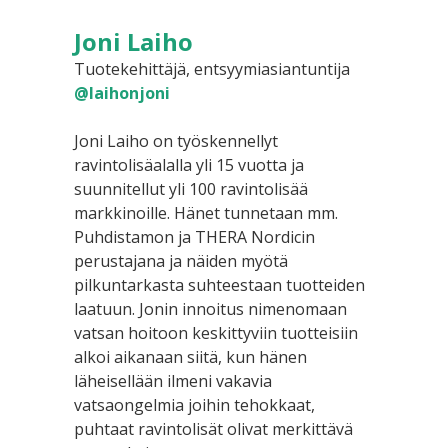
Joni Laiho
Tuotekehittäjä, entsyymiasiantuntija
@laihonjoni
Joni Laiho on työskennellyt
ravintolisäalalla yli 15 vuotta ja
suunnitellut yli 100 ravintolisää
markkinoille. Hänet tunnetaan mm.
Puhdistamon ja THERA Nordicin
perustajana ja näiden myötä
pilkuntarkasta suhteestaan tuotteiden
laatuun. Jonin innoitus nimenomaan
vatsan hoitoon keskittyviin tuotteisiin
alkoi aikanaan siitä, kun hänen
läheisellään ilmeni vakavia
vatsaongelmia joihin tehokkaat,
puhtaat ravintolisät olivat merkittävä