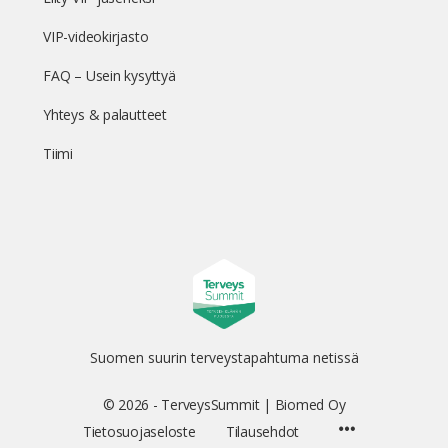
VIP-videokirjasto
FAQ – Usein kysyttyä
Yhteys & palautteet
Tiimi
Suomen suurin terveystapahtuma netissä
© 2026 - TerveysSummit | Biomed Oy
Menu
Tietosuojaseloste
Tilausehdot
Items