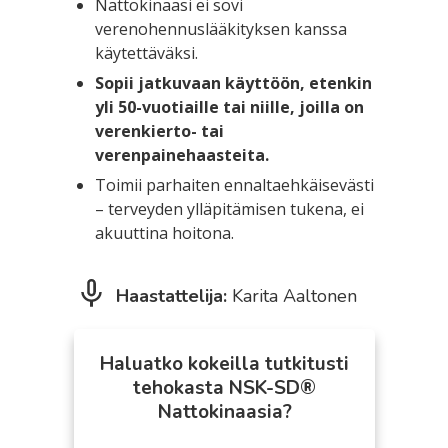
Nattokinaasi ei sovi
verenohennuslääkityksen kanssa
käytettäväksi.
Sopii jatkuvaan käyttöön, etenkin
yli 50-vuotiaille tai niille, joilla on
verenkierto- tai
verenpainehaasteita.
Toimii parhaiten ennaltaehkäisevästi
– terveyden ylläpitämisen tukena, ei
akuuttina hoitona.
Haastattelija:
Karita Aaltonen
Haluatko kokeilla tutkitusti
tehokasta NSK-SD®
Nattokinaasia?