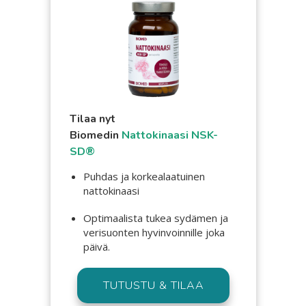
Tilaa nyt
Biomedin
Nattokinaasi NSK-
SD®
Puhdas ja korkealaatuinen
nattokinaasi
Optimaalista tukea sydämen ja
verisuonten hyvinvoinnille joka
päivä.
TUTUSTU & TILAA