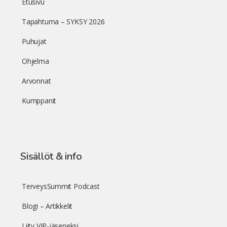
Etusivu
Tapahtuma – SYKSY 2026
Puhujat
Ohjelma
Arvonnat
Kumppanit
Sisällöt & info
TerveysSummit Podcast
Blogi – Artikkelit
Liity VIP-jäseneksi