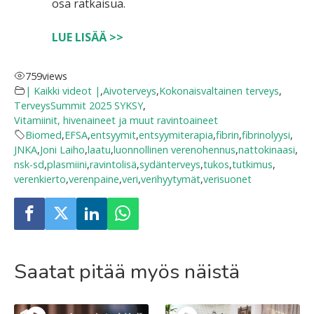
osa ratkaisua.
LUE LISÄÄ >>
759
views
| Kaikki videot |
,
Aivoterveys
,
Kokonaisvaltainen terveys
,
TerveysSummit 2025 SYKSY
,
Vitamiinit, hivenaineet ja muut ravintoaineet
Biomed
,
EFSA
,
entsyymit
,
entsyymiterapia
,
fibrin
,
fibrinolyysi
,
JNKA
,
Joni Laiho
,
laatu
,
luonnollinen verenohennus
,
nattokinaasi
,
nsk-sd
,
plasmiini
,
ravintolisä
,
sydänterveys
,
tukos
,
tutkimus
,
verenkierto
,
verenpaine
,
veri
,
verihyytymät
,
verisuonet
Saatat pitää myös näistä