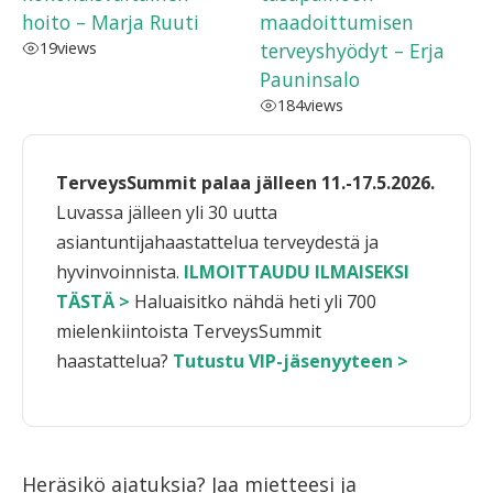
hoito – Marja Ruuti
maadoittumisen
19
views
terveyshyödyt – Erja
Pauninsalo
184
views
TerveysSummit palaa jälleen 11.-17.5.2026.
Luvassa jälleen yli 30 uutta
asiantuntijahaastattelua terveydestä ja
hyvinvoinnista.
ILMOITTAUDU ILMAISEKSI
TÄSTÄ >
Haluaisitko nähdä heti yli 700
mielenkiintoista TerveysSummit
haastattelua?
Tutustu VIP-jäsenyyteen >
Heräsikö ajatuksia? Jaa mietteesi ja