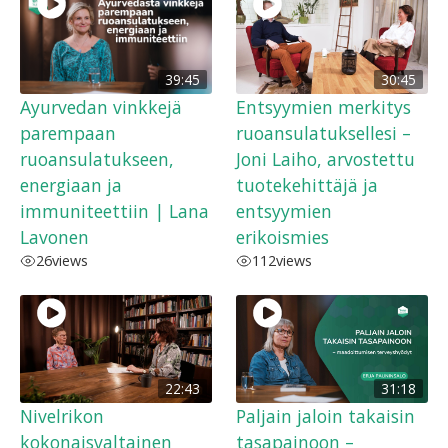
39:45
30:45
Ayurvedan vinkkejä
Entsyymien merkitys
parempaan
ruoansulatuksellesi –
ruoansulatukseen,
Joni Laiho, arvostettu
energiaan ja
tuotekehittäjä ja
immuniteettiin | Lana
entsyymien
Lavonen
erikoismies
26
views
112
views
22:43
31:18
Nivelrikon
Paljain jaloin takaisin
kokonaisvaltainen
tasapainoon –