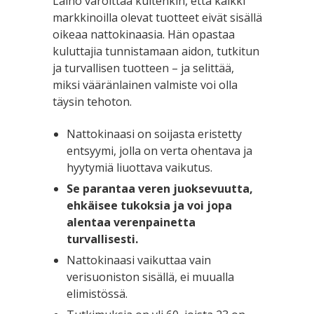
Laiho varoittaa kuitenkin, että kaikki
markkinoilla olevat tuotteet eivät sisällä
oikeaa nattokinaasia. Hän opastaa
kuluttajia tunnistamaan aidon, tutkitun
ja turvallisen tuotteen – ja selittää,
miksi vääränlainen valmiste voi olla
täysin tehoton.
Nattokinaasi on soijasta eristetty
entsyymi, jolla on verta ohentava ja
hyytymiä liuottava vaikutus.
Se parantaa veren juoksevuutta,
ehkäisee tukoksia ja voi jopa
alentaa verenpainetta
turvallisesti.
Nattokinaasi vaikuttaa vain
verisuoniston sisällä, ei muualla
elimistössä.