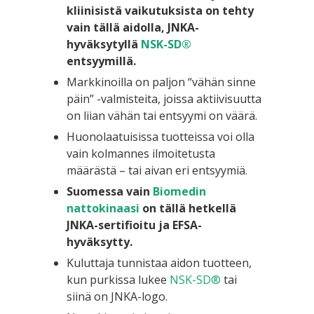
kliinisistä vaikutuksista on tehty
vain tällä aidolla, JNKA-
hyväksytyllä
NSK-SD®
entsyymillä.
Markkinoilla on paljon “vähän sinne
päin” -valmisteita, joissa aktiivisuutta
on liian vähän tai entsyymi on väärä.
Huonolaatuisissa tuotteissa voi olla
vain kolmannes ilmoitetusta
määrästä – tai aivan eri entsyymiä.
Suomessa vain
Biomedin
nattokinaasi
on tällä hetkellä
JNKA-sertifioitu ja EFSA-
hyväksytty.
Kuluttaja tunnistaa aidon tuotteen,
kun purkissa lukee
NSK-SD®
tai
siinä on JNKA-logo.