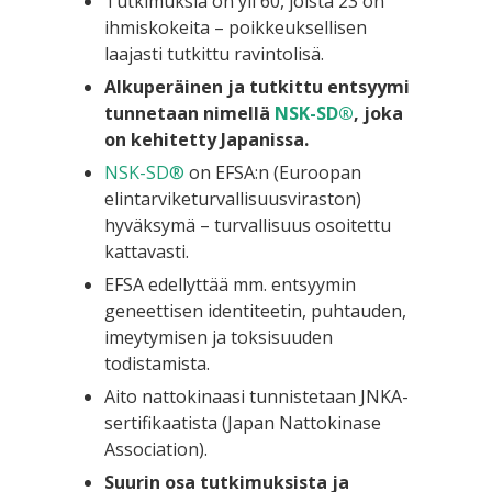
Tutkimuksia on yli 60, joista 23 on
ihmiskokeita – poikkeuksellisen
laajasti tutkittu ravintolisä.
Alkuperäinen ja tutkittu entsyymi
tunnetaan nimellä
NSK-SD®
, joka
on kehitetty Japanissa.
NSK-SD®
on EFSA:n (Euroopan
elintarviketurvallisuusviraston)
hyväksymä – turvallisuus osoitettu
kattavasti.
EFSA edellyttää mm. entsyymin
geneettisen identiteetin, puhtauden,
imeytymisen ja toksisuuden
todistamista.
Aito nattokinaasi tunnistetaan JNKA-
sertifikaatista (Japan Nattokinase
Association).
Suurin osa tutkimuksista ja